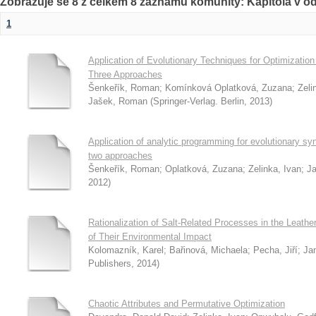
Zobrazuje se 8 z celkem 8 záznamů komunity: Kapitola v o
1
Application of Evolutionary Techniques for Optimization 
Three Approaches
Šenkeřík, Roman
;
Komínková Oplatková, Zuzana
;
Zeli
Jašek, Roman
(
Springer-Verlag. Berlin
,
2013
)
Application of analytic programming for evolutionary synt
two approaches
Šenkeřík, Roman
;
Oplatková, Zuzana
;
Zelinka, Ivan
;
J
2012
)
Rationalization of Salt-Related Processes in the Leather
of Their Environmental Impact
Kolomazník, Karel
;
Bařinová, Michaela
;
Pecha, Jiří
;
Ja
Publishers
,
2014
)
Chaotic Attributes and Permutative Optimization