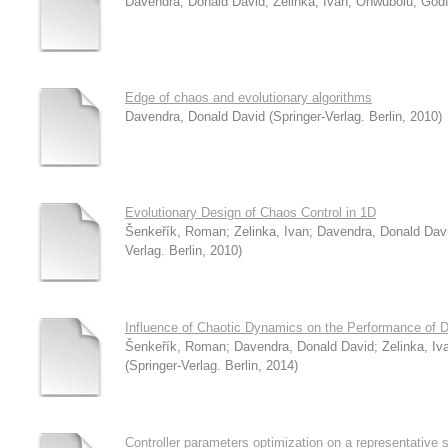
Davendra, Donald David
;
Zelinka, Ivan
;
Onwubolu, Godf
Edge of chaos and evolutionary algorithms
Davendra, Donald David
(
Springer-Verlag. Berlin
,
2010
)
Evolutionary Design of Chaos Control in 1D
Šenkeřík, Roman
;
Zelinka, Ivan
;
Davendra, Donald Dav
Verlag. Berlin
,
2010
)
Influence of Chaotic Dynamics on the Performance of Dif
Šenkeřík, Roman
;
Davendra, Donald David
;
Zelinka, Iv
(
Springer-Verlag. Berlin
,
2014
)
Controller parameters optimization on a representative 