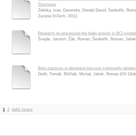
Structures
Zelinka, Ivan
;
Davendra, Donald David
;
Šenkeřík, Rom
Zuzana
(
InTech
,
2011
)
Research on processing the brain activity in BCI syste
Švejda, Jaromír
;
Žák, Roman
;
Šenkeřík, Roman
;
Jašek
Best practices in designing low-cost community wirele
Dulík, Tomáš
;
Bližňák, Michal
;
Jašek, Roman
(
IGI Glob
1
2
další strana