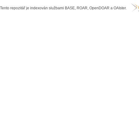
Tento repozitář je indexován službami BASE, ROAR, OpenDOAR a OAIster.