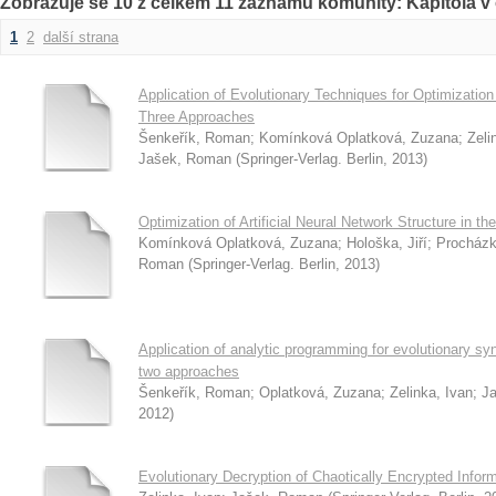
Zobrazuje se 10 z celkem 11 záznamů komunity: Kapitola v
1
2
další strana
Application of Evolutionary Techniques for Optimization 
Three Approaches
Šenkeřík, Roman
;
Komínková Oplatková, Zuzana
;
Zeli
Jašek, Roman
(
Springer-Verlag. Berlin
,
2013
)
Optimization of Artificial Neural Network Structure in t
Komínková Oplatková, Zuzana
;
Hološka, Jiří
;
Procházk
Roman
(
Springer-Verlag. Berlin
,
2013
)
Application of analytic programming for evolutionary synt
two approaches
Šenkeřík, Roman
;
Oplatková, Zuzana
;
Zelinka, Ivan
;
J
2012
)
Evolutionary Decryption of Chaotically Encrypted Infor