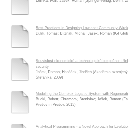
Zelinka, Ivan
;
Jašek, Roman
(
Springer-Verlag. Berlin
,
2
Best Practices in Designing Low-cost Community Wire
Dulík, Tomáš
;
Bližňák, Michal
;
Jašek, Roman
(
IGI Glob
Souvislost ekonomické a technologické bezpečnostiRel
security
Jašek, Roman
;
Hanáček, Jindřich
(
Akadémia ozbrojenýc
Štefánika
,
2009
)
Modelling the Complex Logistic System with Regenerat
Bucki, Robert
;
Chramcov, Bronislav
;
Jašek, Roman
(
Fa
Prešov in Prešov
,
2013
)
Analytical Programming - a Novel Approach for Evoluti