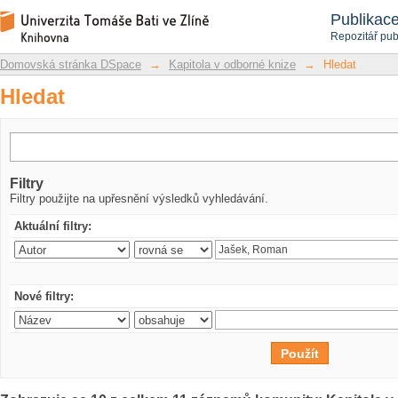
Hledat
Repozitář DSpace/Manakin
Publikac
Repozitář pub
Domovská stránka DSpace
→
Kapitola v odborné knize
→
Hledat
Hledat
Filtry
Filtry použijte na upřesnění výsledků vyhledávání.
Aktuální filtry:
Nové filtry: