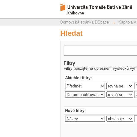
Hledat
Repozitář DSpace/Manakin
Domovská stránka DSpace
→
Kapitola v
Hledat
Filtry
Filtry použijte na upřesnění výsledků vyh
Aktuální filtry:
Nové filtry: