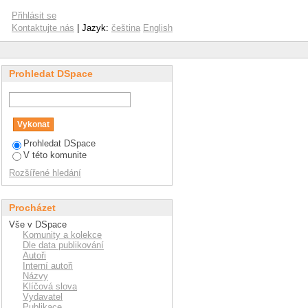
Přihlásit se
Kontaktujte nás
| Jazyk:
čeština
English
Prohledat DSpace
Prohledat DSpace
V této komunite
Rozšířené hledání
Procházet
Vše v DSpace
Komunity a kolekce
Dle data publikování
Autoři
Interní autoři
Názvy
Klíčová slova
Vydavatel
Publikace