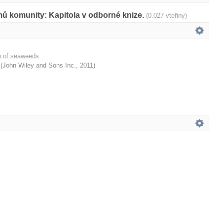
mů komunity: Kapitola v odborné knize.
(0.027 vteřiny)
n of seaweeds
(
John Wiley and Sons Inc.
,
2011
)