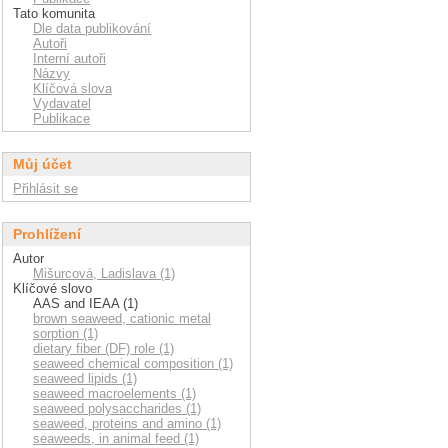
Tato komunita
Dle data publikování
Autoři
Interní autoři
Názvy
Klíčová slova
Vydavatel
Publikace
Můj účet
Přihlásit se
Prohlížení
Autor
Mišurcová, Ladislava (1)
Klíčové slovo
AAS and IEAA (1)
brown seaweed, cationic metal
sorption (1)
dietary fiber (DF) role (1)
seaweed chemical composition (1)
seaweed lipids (1)
seaweed macroelements (1)
seaweed polysaccharides (1)
seaweed, proteins and amino (1)
seaweeds, in animal feed (1)