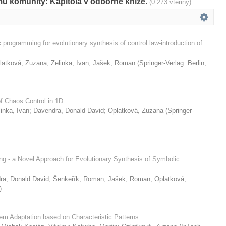
mů komunity: Kapitola v odborné knize.
(0.273 vteřiny)
c programming for evolutionary synthesis of control law-introduction of
latková, Zuzana
;
Zelinka, Ivan
;
Jašek, Roman
(
Springer-Verlag. Berlin
,
f Chaos Control in 1D
linka, Ivan
;
Davendra, Donald David
;
Oplatková, Zuzana
(
Springer-
ng - a Novel Approach for Evolutionary Synthesis of Symbolic
ra, Donald David
;
Šenkeřík, Roman
;
Jašek, Roman
;
Oplatková,
)
em Adaptation based on Characteristic Patterns