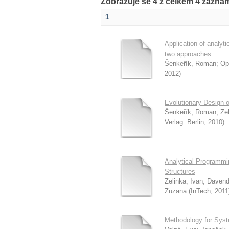
Zobrazuje se 4 z celkem 4 zázna
1
Application of analyti
two approaches
Šenkeřík, Roman
;
Op
2012
)
Evolutionary Design o
Šenkeřík, Roman
;
Ze
Verlag. Berlin
,
2010
)
Analytical Programmi
Structures
Zelinka, Ivan
;
Davend
Zuzana
(
InTech
,
2011
Methodology for Syst