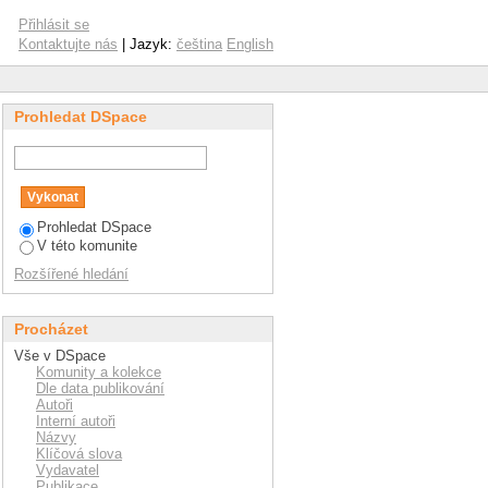
Přihlásit se
Kontaktujte nás
| Jazyk:
čeština
English
Prohledat DSpace
Prohledat DSpace
V této komunite
Rozšířené hledání
Procházet
Vše v DSpace
Komunity a kolekce
Dle data publikování
Autoři
Interní autoři
Názvy
Klíčová slova
Vydavatel
Publikace