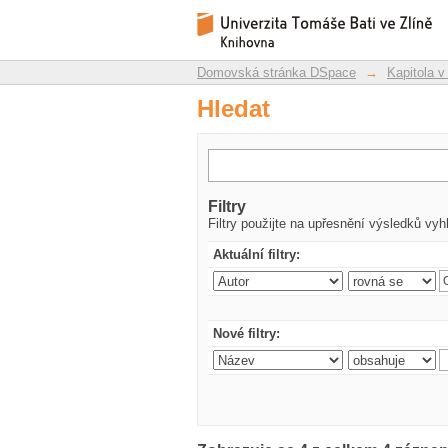
Hledat
Repozitář DSpace/Manakin
Domovská stránka DSpace
→
Kapitola v
Hledat
Filtry
Filtry použijte na upřesnění výsledků vyh
Aktuální filtry:
Nové filtry: