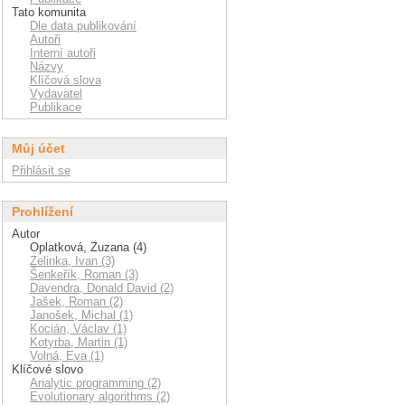
Tato komunita
Dle data publikování
Autoři
Interní autoři
Názvy
Klíčová slova
Vydavatel
Publikace
Můj účet
Přihlásit se
Prohlížení
Autor
Oplatková, Zuzana (4)
Zelinka, Ivan (3)
Šenkeřík, Roman (3)
Davendra, Donald David (2)
Jašek, Roman (2)
Janošek, Michal (1)
Kocián, Václav (1)
Kotyrba, Martin (1)
Volná, Eva (1)
Klíčové slovo
Analytic programming (2)
Evolutionary algorithms (2)