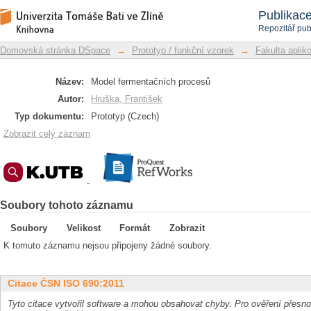
Model fermentačních procesů
Repozitář DSpace/Manakin
Publikac
Repozitář pub
Domovská stránka DSpace
→
Prototyp / funkční vzorek
→
Fakulta aplik
Název:
Model fermentačních procesů
Autor:
Hruška, František
Typ dokumentu:
Prototyp (Czech)
Zobrazit celý záznam
Soubory tohoto záznamu
Soubory
Velikost
Formát
Zobrazit
K tomuto záznamu nejsou připojeny žádné soubory.
Citace ČSN ISO 690:2011
Tyto citace vytvořil software a mohou obsahovat chyby. Pro ověření přesnos