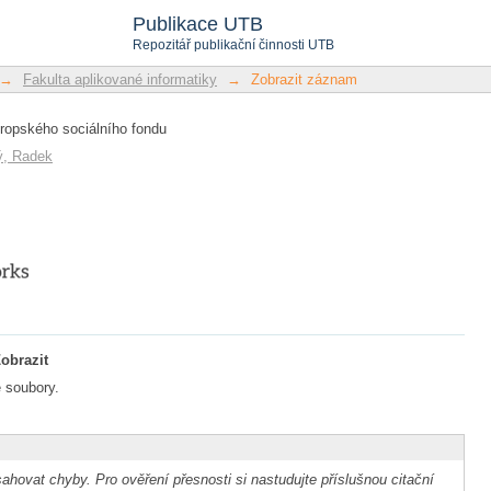
ropského sociálního fondu
Publikace UTB
Repozitář publikační činnosti UTB
→
Fakulta aplikované informatiky
→
Zobrazit záznam
vropského sociálního fondu
ý, Radek
obrazit
 soubory.
ahovat chyby. Pro ověření přesnosti si nastudujte příslušnou citační