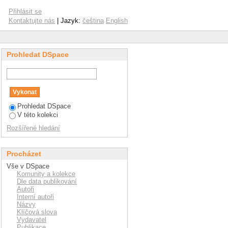
Přihlásit se
Kontaktujte nás
| Jazyk:
čeština
English
Prohledat DSpace
Prohledat DSpace
V této kolekci
Rozšířené hledání
Procházet
Vše v DSpace
Komunity a kolekce
Dle data publikování
Autoři
Interní autoři
Názvy
Klíčová slova
Vydavatel
Publikace