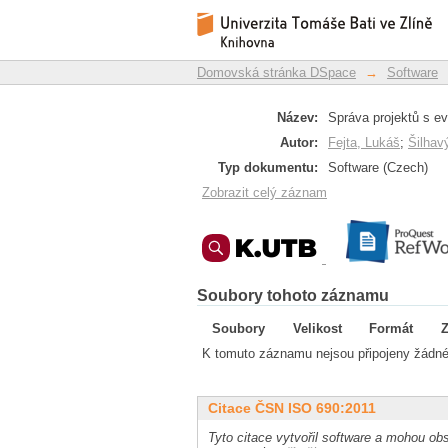
Správa projektů s ev
Repozitář DSpace/Manakin
Domovská stránka DSpace
→
Software
Název:
Správa projektů s e
Autor:
Fejta, Lukáš
;
Šilhav
Typ dokumentu:
Software (Czech)
Zobrazit celý záznam
Soubory tohoto záznamu
Soubory
Velikost
Formát
Z
K tomuto záznamu nejsou připojeny žádné
Citace ČSN ISO 690:2011
Tyto citace vytvořil software a mohou obs