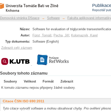
Software for evaluation of triglyceride t
Repozitář DSpace/Manakin
Publikac
Repozitář pub
Domovská stránka DSpace
→
Software
→
Fakulta aplikované informatik
Název:
Software for evaluation of triglyceride transesterificatio
Autor:
Fürst, Tomáš
;
Pecha, Jiří
;
Kolomazník, Karel
Typ dokumentu:
Software (English)
Zobrazit celý záznam
Soubory tohoto záznamu
Soubory
Velikost
Formát
Zobrazit
K tomuto záznamu nejsou připojeny žádné soubory.
Citace ČSN ISO 690:2011
Tyto citace vytvořil software a mohou obsahovat chyby. Pro ověření přesnos