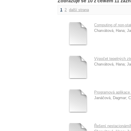
Zobrazuje se 10 z celkem 11 záz
1
2
další strana
Computing of non-stati
Charvátová, Hana
;
Ja
Výpočet tepelných ztr
Charvátová, Hana
;
Ja
Programová aplikace 
Janáčová, Dagmar
;
C
Řešení nestacionární