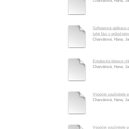
Charvátová, Hana
;
Ja
Softwarová aplikace 
tuhé fázi v průtočné
Charvátová, Hana
;
Ja
Entalpická bilance c
Charvátová, Hana
;
Ja
Výpočet součinitele 
Charvátová, Hana
;
Ja
Výpočet součinitele p