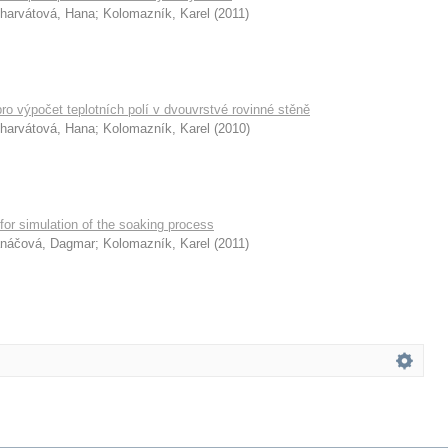
harvátová, Hana
;
Kolomazník, Karel
(
2011
)
ro výpočet teplotních polí v dvouvrstvé rovinné stěně
harvátová, Hana
;
Kolomazník, Karel
(
2010
)
for simulation of the soaking process
náčová, Dagmar
;
Kolomazník, Karel
(
2011
)