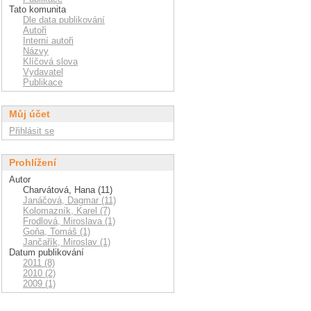
Tato komunita
Dle data publikování
Autoři
Interní autoři
Názvy
Klíčová slova
Vydavatel
Publikace
Můj účet
Přihlásit se
Prohlížení
Autor
Charvátová, Hana (11)
Janáčová, Dagmar (11)
Kolomazník, Karel (7)
Frodlová, Miroslava (1)
Goňa, Tomáš (1)
Jančařík, Miroslav (1)
Datum publikování
2011 (8)
2010 (2)
2009 (1)