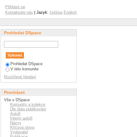
Přihlásit se
Kontaktujte nás
| Jazyk:
čeština
English
Prohledat DSpace
Prohledat DSpace
V této komunite
Rozšířené hledání
Procházet
Vše v DSpace
Komunity a kolekce
Dle data publikování
Autoři
Interní autoři
Názvy
Klíčová slova
Vydavatel
Publikace