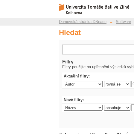
Hledat
Repozitář DSpace/Manakin
Domovská stránka DSpace
→
Software
Hledat
Filtry
Filtry použijte na upřesnění výsledků vyh
Aktuální filtry:
Nové filtry: