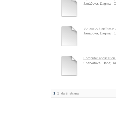
Janáčová, Dagmar
;
C
Softwarová aplikace p
Janáčová, Dagmar
;
C
Computer application 
Charvátová, Hana
;
Ja
1
2
další strana