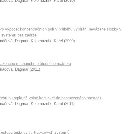
náčová, Dagmar
;
Kolomazník, Karel
(
2010
)
pro výpočet koncentračních polí v průběhu vypírání nevázané složky v
m systému bez zádrže
náčová, Dagmar
;
Kolomazník, Karel
(
2009
)
hlazeného míchaného průtočného reaktoru
náčová, Dagmar
(
2011
)
přestupu tepla při volné konvekci do neomezeného prostoru
náčová, Dagmar
;
Kolomazník, Karel
(
2011
)
řestupu tepla uvnitř trubkových systémů