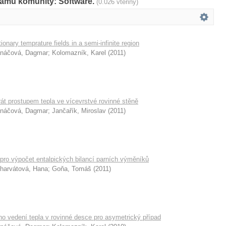
namů komunity: Software.
(0.026 vteřiny)
onary temprature fields in a semi-infinite region
náčová, Dagmar
;
Kolomazník, Karel
(
2011
)
át prostupem tepla ve vícevrstvé rovinné stěně
náčová, Dagmar
;
Jančařík, Miroslav
(
2011
)
pro výpočet entalpických bilancí parních výměníků
harvátová, Hana
;
Goňa, Tomáš
(
2011
)
ho vedení tepla v rovinné desce pro asymetrický případ