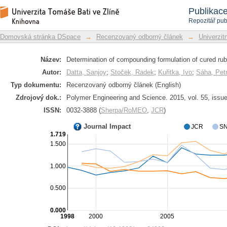
Determination of compounding fo
Repozitář DSpace/Manakin
Publikac
engineering
Repozitář pub
Domovská stránka DSpace
→
Recenzovaný odborný článek
→
Univerzitn
Název:
Determination of compounding formulation of cured rub
Autor:
Datta, Sanjoy
;
Stoček, Radek
;
Kuřitka, Ivo
;
Sáha, Pet
Typ dokumentu:
Recenzovaný odborný článek (English)
Zdrojový dok.:
Polymer Engineering and Science. 2015, vol. 55, issue
ISSN:
0032-3888 (
Sherpa/RoMEO
,
JCR
)
Journal Impact
JCR
SN
1.719
1.500
1.000
0.500
0.000
1998
2000
2005