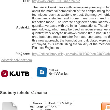
DOI:
https://doi.org/10.1002/pen.24092
The present work deals with reverse engineering on fou
about the material composition of the compounding fo
techniques such as acetone extract, thermogravimetric
fluorescence studies, and Fourier transform infrared (F
reflection mode. The reverse engineered formulations 
quantitative basis with the initial formulations. The aim
Abstrakt:
methodology, which may be used as reverse engineeri
quantitatively analyze unknown ground tire rubber in fu
on a fractional mass transfer from acetone extract to 
this new approach, the formulations calculated were ve
employed, thus establishing the validity of the metho
Plastics Engineers.
Plný text:
http://onlinelibrary.wiley.com/doi/10.1002/pen.24092/ab
Zobrazit celý záznam
Soubory tohoto záznamu
Název:
Fulltext_1005098.pdf
Velikost:
407.8Kb