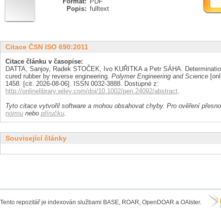
Formát:
PDF
Popis:
fulltext
Citace ČSN ISO 690:2011
Citace článku v časopise:
DATTA, Sanjoy, Radek STOČEK, Ivo KUŘITKA a Petr SÁHA. Determination 
cured rubber by reverse engineering.
Polymer Engineering and Science
[onl
1458. [cit. 2026-08-06]. ISSN 0032-3888. Dostupné z:
http://onlinelibrary.wiley.com/doi/10.1002/pen.24092/abstract
.
Tyto citace vytvořil software a mohou obsahovat chyby. Pro ověření přesnos
normu
nebo
příručku
.
Související články
Tento repozitář je indexován službami BASE, ROAR, OpenDOAR a OAIster.