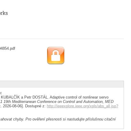
04854.pdf
:
KUBALČÍK a Petr DOSTÁL. Adaptive control of nonlinear servo
1 19th Mediterranean Conference on Control and Automation, MED
it. 2026-08-06]. Dostupné z:
http://ieeexplore.ieee.org/xpls/abs_all.jsp?
ahovat chyby. Pro ověření přesnosti si nastudujte příslušnou citační