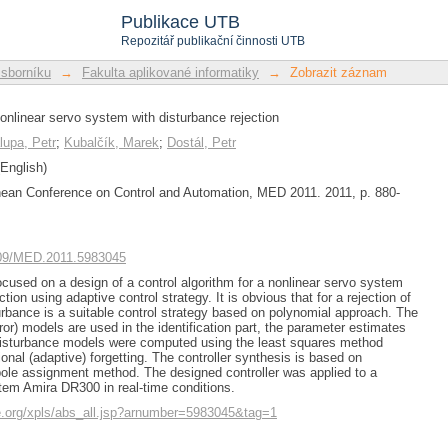
onlinear servo system with disturbance 
Publikace UTB
Repozitář publikační činnosti UTB
 sborníku
→
Fakulta aplikované informatiky
→
Zobrazit záznam
nonlinear servo system with disturbance rejection
lupa, Petr
;
Kubalčík, Marek
;
Dostál, Petr
English)
nean Conference on Control and Automation, MED 2011. 2011, p. 880-
1109/MED.2011.5983045
focused on a design of a control algorithm for a nonlinear servo system
ction using adaptive control strategy. It is obvious that for a rejection of
rbance is a suitable control strategy based on polynomial approach. The
ror) models are used in the identification part, the parameter estimates
disturbance models were computed using the least squares method
onal (adaptive) forgetting. The controller synthesis is based on
pole assignment method. The designed controller was applied to a
tem Amira DR300 in real-time conditions.
eee.org/xpls/abs_all.jsp?arnumber=5983045&tag=1