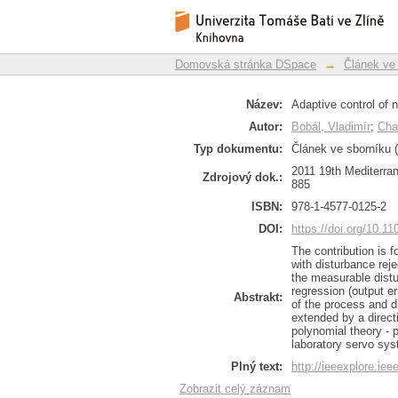
Adaptive control of n
Repozitář DSpace/Manakin
Domovská stránka DSpace
→
Článek ve
Název:
Adaptive control of 
Autor:
Bobál, Vladimír
;
Cha
Typ dokumentu:
Článek ve sborníku (
2011 19th Mediterra
Zdrojový dok.:
885
ISBN:
978-1-4577-0125-2
DOI:
https://doi.org/10.
The contribution is 
with disturbance reje
the measurable distu
regression (output er
Abstrakt:
of the process and 
extended by a directi
polynomial theory - 
laboratory servo sys
Plný text:
http://ieeexplore.i
Zobrazit celý záznam