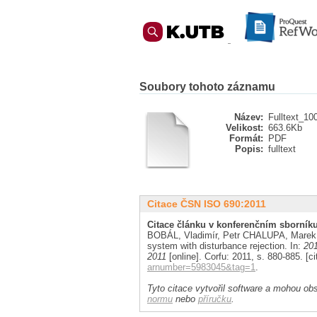
Soubory tohoto záznamu
Název:
Fulltext_10
Velikost:
663.6Kb
Formát:
PDF
Popis:
fulltext
Citace ČSN ISO 690:2011
Citace článku v konferenčním sborníku
BOBÁL, Vladimír, Petr CHALUPA, Marek 
system with disturbance rejection. In:
201
2011
[online]. Corfu: 2011, s. 880-885. [c
arnumber=5983045&tag=1
.
Tyto citace vytvořil software a mohou obs
normu
nebo
příručku
.