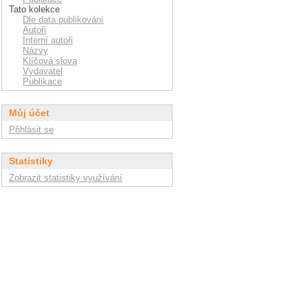
Tato kolekce
Dle data publikování
Autoři
Interní autoři
Názvy
Klíčová slova
Vydavatel
Publikace
Můj účet
Přihlásit se
Statistiky
Zobrazit statistiky využívání