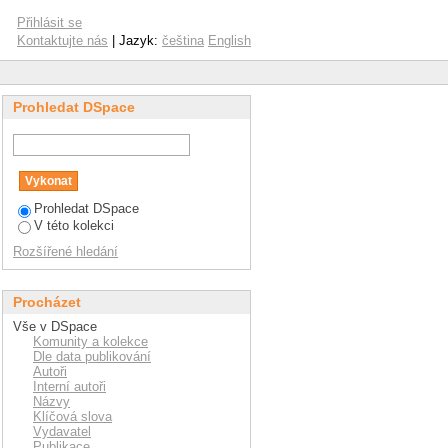
rejection
Přihlásit se
Kontaktujte nás
| Jazyk:
čeština
English
Prohledat DSpace
Prohledat DSpace
V této kolekci
Rozšířené hledání
Procházet
Vše v DSpace
Komunity a kolekce
Dle data publikování
Autoři
Interní autoři
Názvy
Klíčová slova
Vydavatel
Publikace