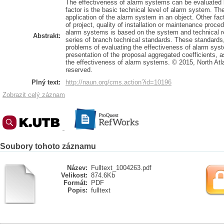
The effectiveness of alarm systems can be evaluated b
factor is the basic technical level of alarm system. Th
application of the alarm system in an object. Other fac
of project, quality of installation or maintenance proc
alarm systems is based on the system and technical r
Abstrakt:
series of branch technical standards. These standards
problems of evaluating the effectiveness of alarm syst
presentation of the proposal aggregated coefficients, as
the effectiveness of alarm systems. © 2015, North Atlan
reserved.
Plný text:
http://naun.org/cms.action?id=10196
Zobrazit celý záznam
Soubory tohoto záznamu
Název:
Fulltext_1004263.pdf
Velikost:
874.6Kb
Formát:
PDF
Popis:
fulltext