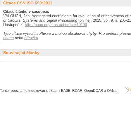
Citace ČSN ISO 690:2011
Citace článku v časopise:
VALOUCH, Jan. Aggregated coefficients for evaluation of effectiveness of
of Circuits, Systems and Signal Processing
[online]. 2015, vol. 9, s. 205-2
Dostupné z:
http://naun.org/cms.action?id=10196
.
Tyto citace vytvořil software a mohou obsahovat chyby. Pro ověření přesnos
normu
nebo
příručku
.
Související články
Tento repozitář je indexován službami BASE, ROAR, OpenDOAR a OAIster.