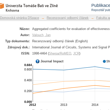
Aggregated coefficients for evaluation 
Repozitář DSpace/Manakin
Publikac
Repozitář pub
Domovská stránka DSpace
→
Recenzovaný odborný článek
→
Fakulta a
Název:
Aggregated coefficients for evaluation of effectivenes
Autor:
Valouch, Jan
Typ dokumentu:
Recenzovaný odborný článek (English)
Zdrojový dok.:
International Journal of Circuits, Systems and Signal 
ISSN:
1998-4464 (
Sherpa/RoMEO
,
JCR
)
Journal Impact
SN
0.684
0.600
0.400
0.200
0.000
2012
2013
2014