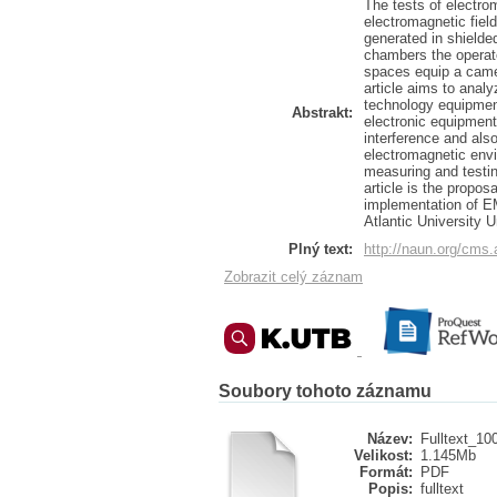
The tests of electro
electromagnetic field
generated in shielde
chambers the operato
spaces equip a camer
article aims to anal
technology equipmen
Abstrakt:
electronic equipment
interference and also
electromagnetic env
measuring and testin
article is the propo
implementation of EM
Atlantic University U
Plný text:
http://naun.org/cms
Zobrazit celý záznam
Soubory tohoto záznamu
Název:
Fulltext_10
Velikost:
1.145Mb
Formát:
PDF
Popis:
fulltext