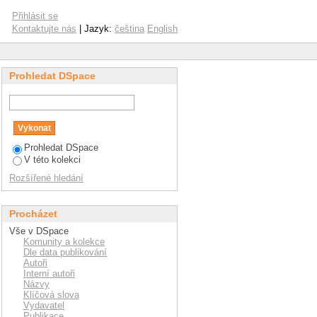
pment using the CCTV
Přihlásit se
Kontaktujte nás
| Jazyk:
čeština
English
Prohledat DSpace
Prohledat DSpace
V této kolekci
Rozšířené hledání
Procházet
Vše v DSpace
Komunity a kolekce
Dle data publikování
Autoři
Interní autoři
Názvy
Klíčová slova
Vydavatel
Publikace