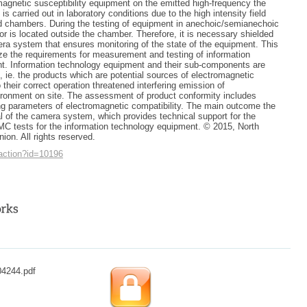
magnetic susceptibility equipment on the emitted high-frequency the
 is carried out in laboratory conditions due to the high intensity field
d chambers. During the testing of equipment in anechoic/semianechoic
r is located outside the chamber. Therefore, it is necessary shielded
a system that ensures monitoring of the state of the equipment. This
yze the requirements for measurement and testing of information
t. Information technology equipment and their sub-components are
, ie. the products which are potential sources of electromagnetic
 their correct operation threatened interfering emission of
ironment on site. The assessment of product conformity includes
g parameters of electromagnetic compatibility. The main outcome the
sal of the camera system, which provides technical support for the
C tests for the information technology equipment. © 2015, North
nion. All rights reserved.
.action?id=10196
04244.pdf