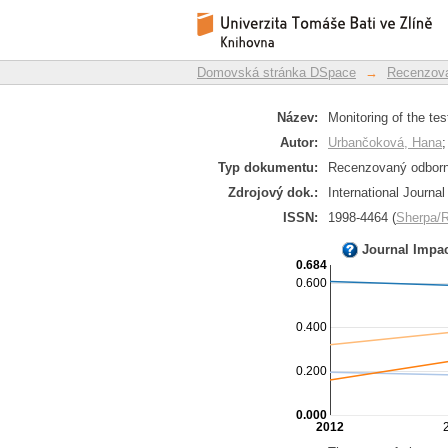
Monitoring of the t
Repozitář DSpace/Manakin
system
Domovská stránka DSpace
→
Recenzova
Název:
Monitoring of the t
Autor:
Urbančoková, Hana
Typ dokumentu:
Recenzovaný odborný
Zdrojový dok.:
International Journa
ISSN:
1998-4464 (
Sherpa
Journal Impa
0.684
0.600
0.400
0.200
0.000
2012