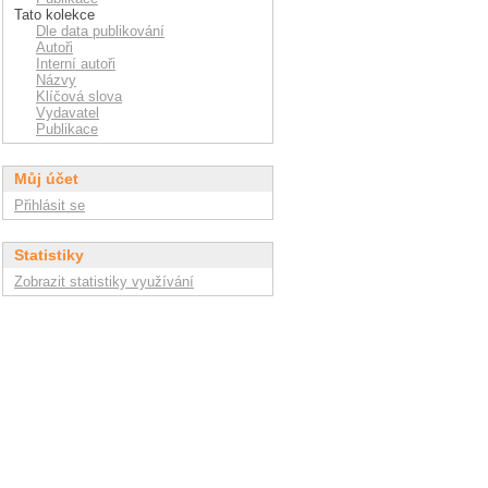
Tato kolekce
Dle data publikování
Autoři
Interní autoři
Názvy
Klíčová slova
Vydavatel
Publikace
Můj účet
Přihlásit se
Statistiky
Zobrazit statistiky využívání