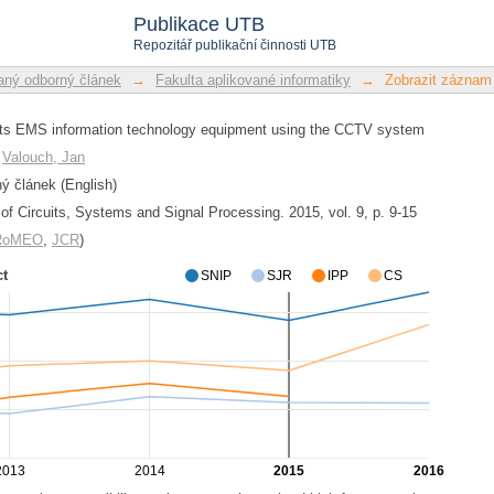
ests EMS information technology equi
Publikace UTB
Repozitář publikační činnosti UTB
ný odborný článek
→
Fakulta aplikované informatiky
→
Zobrazit záznam
ests EMS information technology equipment using the CCTV system
;
Valouch, Jan
 článek (English)
l of Circuits, Systems and Signal Processing. 2015, vol. 9, p. 9-15
/RoMEO
,
JCR
)
ct
SNIP
SJR
IPP
CS
2013
2014
2015
2016