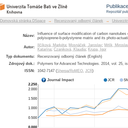
Influence of surface modification 
Repozitář DSpace/Manakin
Publikac
polystyrene-b-polyisoprene-b-poly
Repozitář pub
properties
Domovská stránka DSpace
→
Recenzovaný odborný článek
→
Univerzitn
Influence of surface modification of carbon nanotubes 
Název:
polyisoprene-b-polystyrene matrix and its photo-actuat
Ilčíková, Markéta
;
Mosnáček, Jaroslav
;
Mrlík, Mirosla
Autor:
Katarína
;
Czaniková, Klaudia
;
Krupa, Igor
Typ dokumentu:
Recenzovaný odborný článek (English)
Zdrojový dok.:
Polymers for Advanced Technologies. 2014, vol. 25, i
ISSN:
1042-7147 (
Sherpa/RoMEO
,
JCR
)
Journal Impact
JCR
SN
2.250
2.000
1.500
1.000
0.500
0.000