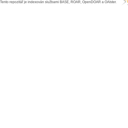
Tento repozitář je indexován službami BASE, ROAR, OpenDOAR a OAIster.