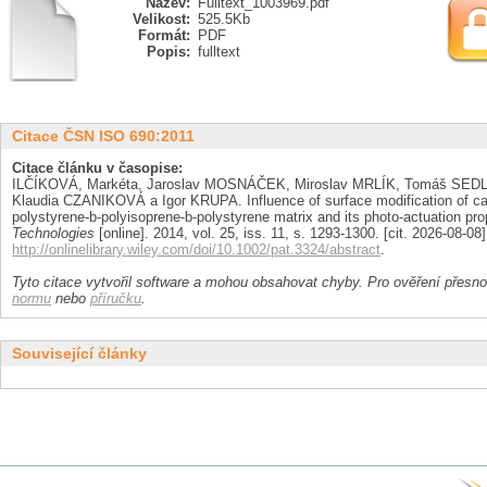
Název:
Fulltext_1003969.pdf
Velikost:
525.5Kb
Formát:
PDF
Popis:
fulltext
Citace ČSN ISO 690:2011
Citace článku v časopise:
ILČÍKOVÁ, Markéta, Jaroslav MOSNÁČEK, Miroslav MRLÍK, Tomáš SE
Klaudia CZANIKOVÁ a Igor KRUPA. Influence of surface modification of car
polystyrene-b-polyisoprene-b-polystyrene matrix and its photo-actuation pro
Technologies
[online]. 2014, vol. 25, iss. 11, s. 1293-1300. [cit. 2026-08-
http://onlinelibrary.wiley.com/doi/10.1002/pat.3324/abstract
.
Tyto citace vytvořil software a mohou obsahovat chyby. Pro ověření přesnos
normu
nebo
příručku
.
Související články