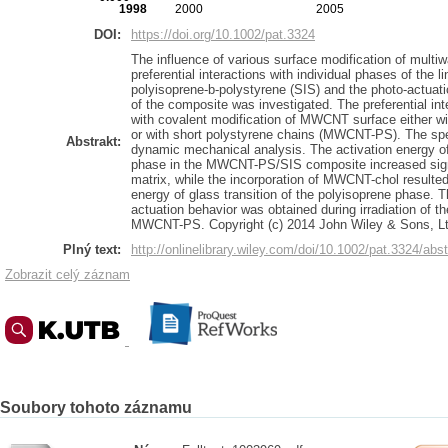
1998
2000
2005
DOI:
https://doi.org/10.1002/pat.3324
The influence of various surface modification of mul
preferential interactions with individual phases of the 
polyisoprene-b-polystyrene (SIS) and the photo-actuation 
of the composite was investigated. The preferential 
with covalent modification of MWCNT surface either w
or with short polystyrene chains (MWCNT-PS). The spec
Abstrakt:
dynamic mechanical analysis. The activation energy of 
phase in the MWCNT-PS/SIS composite increased signi
matrix, while the incorporation of MWCNT-chol resulted 
energy of glass transition of the polyisoprene phase. T
actuation behavior was obtained during irradiation of t
MWCNT-PS. Copyright (c) 2014 John Wiley & Sons, Lt
Plný text:
http://onlinelibrary.wiley.com/doi/10.1002/pat.3324/abst
Zobrazit celý záznam
Soubory tohoto záznamu