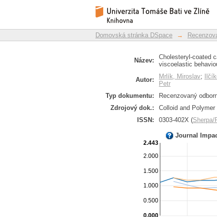
Cholesteryl-coated ca
Repozitář DSpace/Manakin
and their viscoelasti
Domovská stránka DSpace
→
Recenzova
Cholesteryl-coated ca
Název:
viscoelastic behavio
Mrlík, Miroslav
;
Ilčí
Autor:
Petr
Typ dokumentu:
Recenzovaný odborný
Zdrojový dok.:
Colloid and Polymer 
ISSN:
0303-402X (
Sherpa
Journal Impa
2.443
2.000
1.500
1.000
0.500
0.000