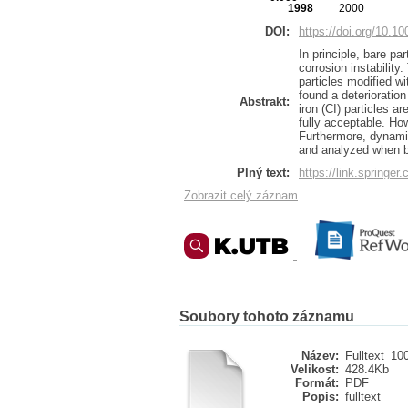
1998
2000
DOI:
https://doi.org/10.1
In principle, bare p
corrosion instabilit
particles modified wi
found a deterioratio
Abstrakt:
iron (CI) particles a
fully acceptable. How
Furthermore, dynamic
and analyzed when bo
Plný text:
https://link.springe
Zobrazit celý záznam
Soubory tohoto záznamu
Název:
Fulltext_10
Velikost:
428.4Kb
Formát:
PDF
Popis:
fulltext