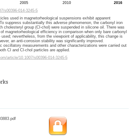
2005
2010
2016
007/s00396-014-3245-5
articles used in magnetorheological suspensions exhibit apparent
y. To suppress substantially this adverse phenomenon, the carbonyl iron
th cholesteryl group (CI-chol) were suspended in silicone oil. There was
n of magnetorheological efficiency in comparison when only bare carbonyl
re used; nevertheless, from the viewpoint of applicability, this change is
ever, an anti-corrosion stability was significantly improved.
 oscillatory measurements and other characterizations were carried out
th CI and CI-chol particles are applied.
r.com/article/10.1007/s00396-014-3245-5
03883.pdf