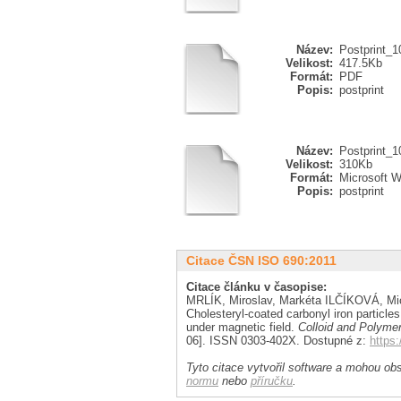
Název:
Postprint_1
Velikost:
417.5Kb
Formát:
PDF
Popis:
postprint
Název:
Postprint_
Velikost:
310Kb
Formát:
Microsoft 
Popis:
postprint
Citace ČSN ISO 690:2011
Citace článku v časopise:
MRLÍK, Miroslav, Markéta ILČÍKOVÁ, M
Cholesteryl-coated carbonyl iron particles
under magnetic field.
Colloid and Polyme
06]. ISSN 0303-402X. Dostupné z:
https:
Tyto citace vytvořil software a mohou obs
normu
nebo
příručku
.