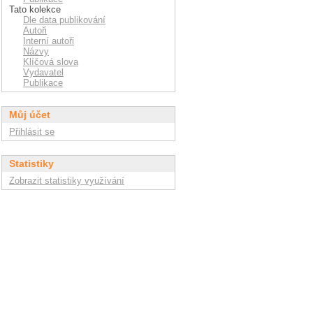
Tato kolekce
Dle data publikování
Autoři
Interní autoři
Názvy
Klíčová slova
Vydavatel
Publikace
Můj účet
Přihlásit se
Statistiky
Zobrazit statistiky využívání