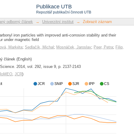
rbonyl iron particles with improved an
Publikace UTB
c behaviour under magnetic field
Repozitář publikační činnosti UTB
ný odborný článek
→
Univerzitní institut
→
Zobrazit záznam
rbonyl iron particles with improved anti-corrosion stability and their
ur under magnetic field
ková, Markéta
;
Sedlačík, Michal
;
Mosnáček, Jaroslav
;
Peer, Petra
;
Filip,
 článek (English)
Science. 2014, vol. 292, issue 9, p. 2137-2143
/RoMEO
,
JCR
)
ct
JCR
SNIP
SJR
IPP
CS