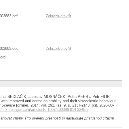
003883.pdf
Zobrazit/
otevřít
1003883.doc
Zobrazit/
otevřít
Word
ichal SEDLAČÍK, Jaroslav MOSNÁČEK, Petra PEER a Petr FILIP.
 with improved anti-corrosion stability and their viscoelastic behaviour
r Science
[online]. 2014, vol. 292, iss. 9, s. 2137-2143. [cit. 2026-08-
//link.springer.com/article/10.1007/s00396-014-3245-5
.
ahovat chyby. Pro ověření přesnosti si nastudujte příslušnou citační