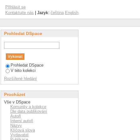
ti-corrosion stability
Přihlásit se
Kontaktujte nás
| Jazyk:
čeština
English
Prohledat DSpace
Prohledat DSpace
V této kolekci
Rozšířené hledání
Procházet
Vše v DSpace
Komunity a kolekce
Dle data publikování
Autoři
Interní autoři
Názvy
Klíčová slova
Vydavatel
Publikace