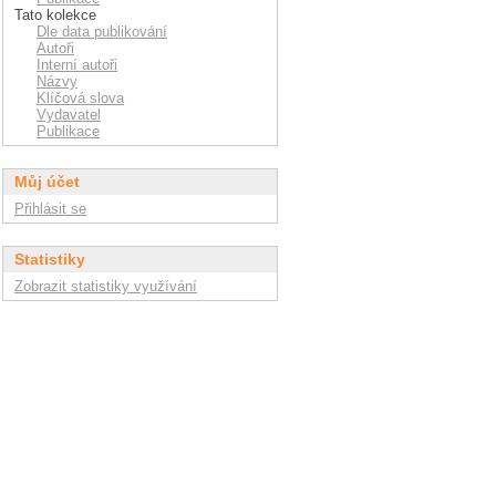
Tato kolekce
Dle data publikování
Autoři
Interní autoři
Názvy
Klíčová slova
Vydavatel
Publikace
Můj účet
Přihlásit se
Statistiky
Zobrazit statistiky využívání