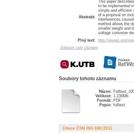
This paper describes
to be implemented in 
simple and efficient
of a proposal on mutu
Abstrakt:
interferences caused
method allows the de
smaller weight and d
voltage converter de
Plný text:
http://wseas.org/ws
Zobrazit celý záznam
Soubory tohoto záznamu
Název:
Fulltext_10
Velikost:
1.236Mb
Formát:
PDF
Popis:
fulltext
Citace ČSN ISO 690:2011