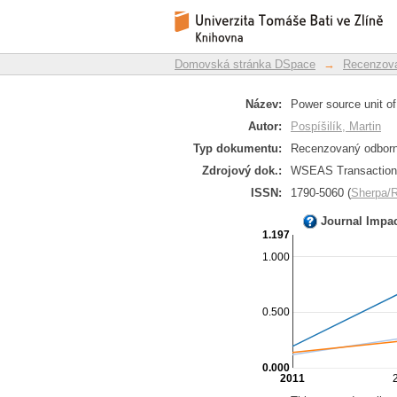
Power source unit of 
Repozitář DSpace/Manakin
Domovská stránka DSpace
→
Recenzova
Název:
Power source unit of
Autor:
Pospíšilík, Martin
Typ dokumentu:
Recenzovaný odborný
Zdrojový dok.:
WSEAS Transactions
ISSN:
1790-5060 (
Sherpa
Journal Impa
1.197
1.000
0.500
0.000
2011