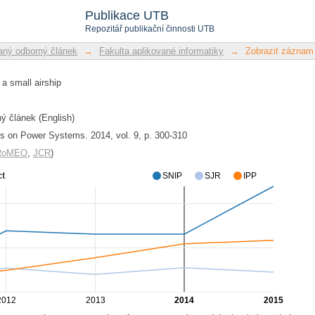
a small airship
Publikace UTB
Repozitář publikační činnosti UTB
ný odborný článek
→
Fakulta aplikované informatiky
→
Zobrazit záznam
 a small airship
 článek (English)
 on Power Systems. 2014, vol. 9, p. 300-310
/RoMEO
,
JCR
)
ct
SNIP
SJR
IPP
2012
2013
2014
2015