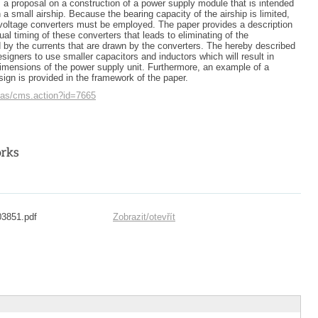
 a proposal on a construction of a power supply module that is intended
a small airship. Because the bearing capacity of the airship is limited,
 voltage converters must be employed. The paper provides a description
al timing of these converters that leads to eliminating of the
 by the currents that are drawn by the converters. The hereby described
signers to use smaller capacitors and inductors which will result in
imensions of the power supply unit. Furthermore, an example of a
sign is provided in the framework of the paper.
eas/cms.action?id=7665
03851.pdf
Zobrazit/
otevřít