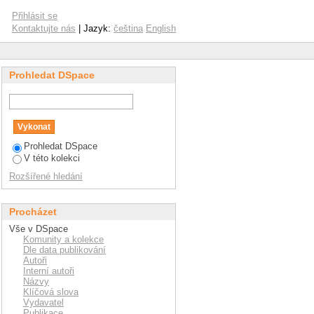
Přihlásit se
Kontaktujte nás
| Jazyk:
čeština
English
Prohledat DSpace
Prohledat DSpace
V této kolekci
Rozšířené hledání
Procházet
Vše v DSpace
Komunity a kolekce
Dle data publikování
Autoři
Interní autoři
Názvy
Klíčová slova
Vydavatel
Publikace