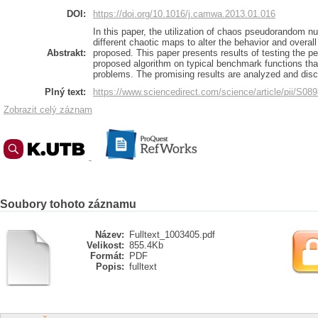
DOI:
https://doi.org/10.1016/j.camwa.2013.01.016
In this paper, the utilization of chaos pseudorandom 
different chaotic maps to alter the behavior and overa
Abstrakt:
proposed. This paper presents results of testing the p
proposed algorithm on typical benchmark functions th
problems. The promising results are analyzed and dis
Plný text:
https://www.sciencedirect.com/science/article/pii/S0
Zobrazit celý záznam
Soubory tohoto záznamu
Název:
Fulltext_1003405.pdf
Velikost:
855.4Kb
Formát:
PDF
Popis:
fulltext