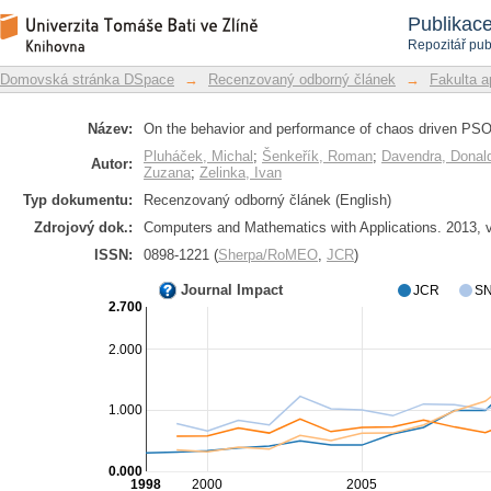
On the behavior and performance of
Repozitář DSpace/Manakin
Publikac
weight
Repozitář pub
Domovská stránka DSpace
→
Recenzovaný odborný článek
→
Fakulta a
Název:
On the behavior and performance of chaos driven PSO a
Pluháček, Michal
;
Šenkeřík, Roman
;
Davendra, Donal
Autor:
Zuzana
;
Zelinka, Ivan
Typ dokumentu:
Recenzovaný odborný článek (English)
Zdrojový dok.:
Computers and Mathematics with Applications. 2013, vo
ISSN:
0898-1221 (
Sherpa/RoMEO
,
JCR
)
Journal Impact
JCR
SN
2.700
2.000
1.000
0.000
1998
2000
2005