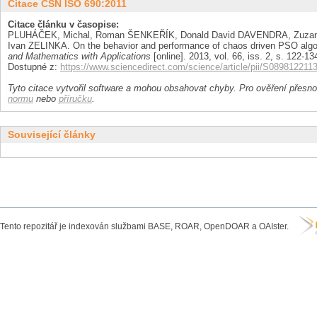
Citace ČSN ISO 690:2011
Citace článku v časopise:
PLUHÁČEK, Michal, Roman ŠENKEŘÍK, Donald David DAVENDRA, Zu
Ivan ZELINKA. On the behavior and performance of chaos driven PSO algori
and Mathematics with Applications
[online]. 2013, vol. 66, iss. 2, s. 122-1
Dostupné z:
https://www.sciencedirect.com/science/article/pii/S08981221
Tyto citace vytvořil software a mohou obsahovat chyby. Pro ověření přesnos
normu
nebo
příručku
.
Související články
Tento repozitář je indexován službami BASE, ROAR, OpenDOAR a OAIster.