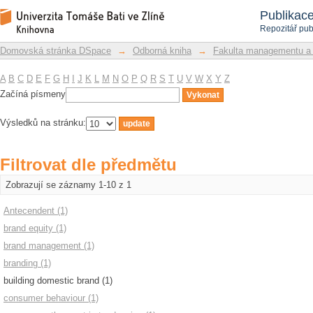
Filtrovat dle předmětu
Repozitář DSpace/Manakin
Publikac
Repozitář pub
Domovská stránka DSpace
→
Odborná kniha
→
Fakulta managementu a
A
B
C
D
E
F
G
H
I
J
K
L
M
N
O
P
Q
R
S
T
U
V
W
X
Y
Z
Začíná písmeny
Výsledků na stránku:
Filtrovat dle předmětu
Zobrazují se záznamy 1-10 z 1
Antecendent (1)
brand equity (1)
brand management (1)
branding (1)
building domestic brand (1)
consumer behaviour (1)