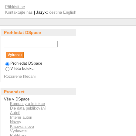
Přihlásit se
Kontaktujte nás
| Jazyk:
čeština
English
Prohledat DSpace
Prohledat DSpace
V této kolekci
Rozšířené hledání
Procházet
Vše v DSpace
Komunity a kolekce
Dle data publikování
Autoři
Interní autoři
Názvy
Klíčová slova
Vydavatel
Publikace