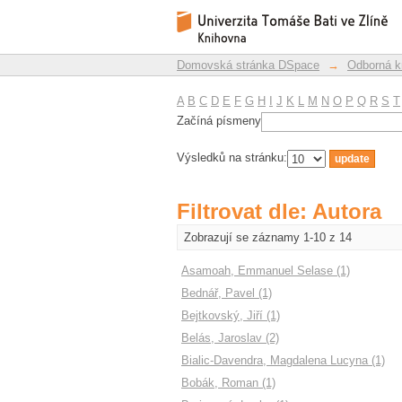
Filtrovat dle: Autora
Repozitář DSpace/Manakin
Domovská stránka DSpace
→
Odborná k
A
B
C
D
E
F
G
H
I
J
K
L
M
N
O
P
Q
R
S
T
Začíná písmeny
Výsledků na stránku:
Filtrovat dle: Autora
Zobrazují se záznamy 1-10 z 14
Asamoah, Emmanuel Selase (1)
Bednář, Pavel (1)
Bejtkovský, Jiří (1)
Belás, Jaroslav (2)
Bialic-Davendra, Magdalena Lucyna (1)
Bobák, Roman (1)