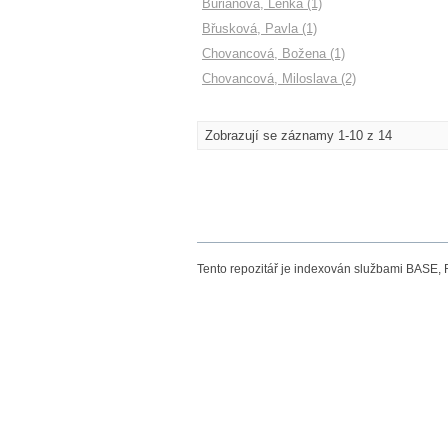
Burianová, Lenka (1)
Břusková, Pavla (1)
Chovancová, Božena (1)
Chovancová, Miloslava (2)
Zobrazují se záznamy 1-10 z 14
Tento repozitář je indexován službami BASE