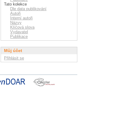
Tato kolekce
Dle data publikování
Autoři
Interní autoři
Názvy
Klíčová slova
Vydavatel
Publikace
Můj účet
Přihlásit se