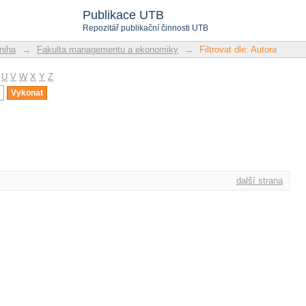
Publikace UTB
Repozitář publikační činnosti UTB
niha
→
Fakulta managementu a ekonomiky
→
Filtrovat dle: Autora
U
V
W
X
Y
Z
další strana