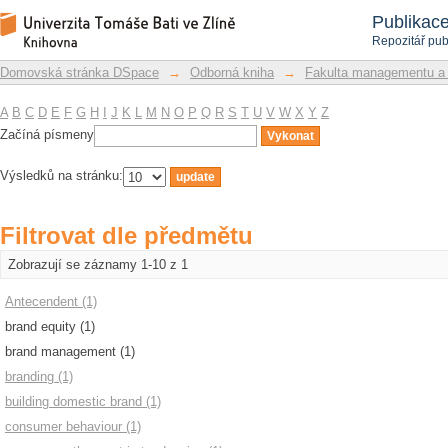
Filtrovat dle předmětu
Repozitář DSpace/Manakin
Publikac
Repozitář pub
Domovská stránka DSpace
→
Odborná kniha
→
Fakulta managementu a
A
B
C
D
E
F
G
H
I
J
K
L
M
N
O
P
Q
R
S
T
U
V
W
X
Y
Z
Začíná písmeny
Výsledků na stránku:
Filtrovat dle předmětu
Zobrazují se záznamy 1-10 z 1
Antecendent (1)
brand equity (1)
brand management (1)
branding (1)
building domestic brand (1)
consumer behaviour (1)