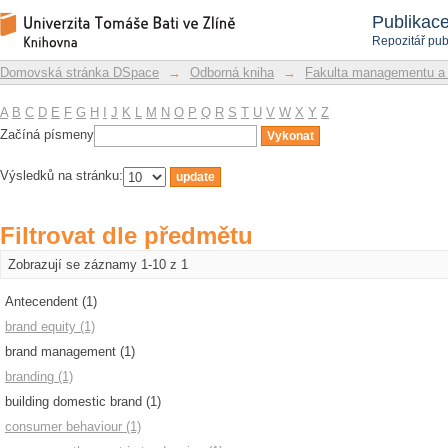
Filtrovat dle předmětu
Repozitář DSpace/Manakin
Publikac
Repozitář pub
Domovská stránka DSpace
→
Odborná kniha
→
Fakulta managementu a
A
B
C
D
E
F
G
H
I
J
K
L
M
N
O
P
Q
R
S
T
U
V
W
X
Y
Z
Začíná písmeny
Výsledků na stránku:
Filtrovat dle předmětu
Zobrazují se záznamy 1-10 z 1
Antecendent (1)
brand equity (1)
brand management (1)
branding (1)
building domestic brand (1)
consumer behaviour (1)