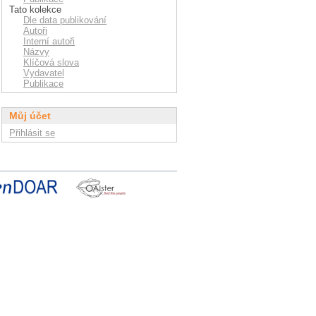
Tato kolekce
Dle data publikování
Autoři
Interní autoři
Názvy
Klíčová slova
Vydavatel
Publikace
Můj účet
Přihlásit se