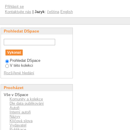
Přihlásit se
Kontaktujte nás
| Jazyk:
čeština
English
Prohledat DSpace
Prohledat DSpace
V této kolekci
Rozšířené hledání
Procházet
Vše v DSpace
Komunity a kolekce
Dle data publikování
Autoři
Interní autoři
Názvy
Klíčová slova
Vydavatel
Publikace