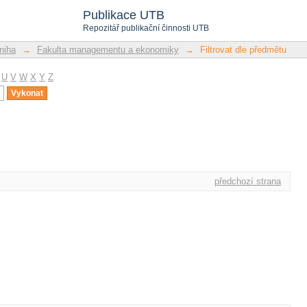
u
Publikace UTB
Repozitář publikační činnosti UTB
niha
→
Fakulta managementu a ekonomiky
→
Filtrovat dle předmětu
U
V
W
X
Y
Z
u
předchozí strana