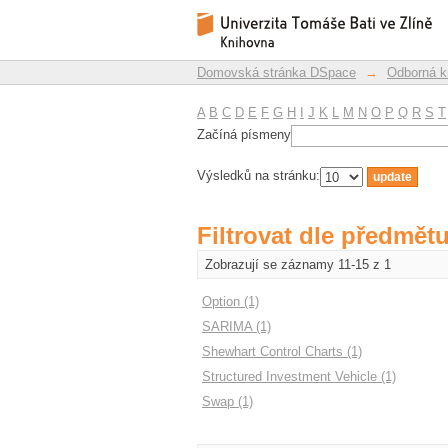
Filtrovat dle předmět
Repozitář DSpace/Manakin
Domovská stránka DSpace
→
Odborná k
A
B
C
D
E
F
G
H
I
J
K
L
M
N
O
P
Q
R
S
T
Začíná písmeny
Výsledků na stránku:
Filtrovat dle předmět
Zobrazují se záznamy 11-15 z 1
Option (1)
SARIMA (1)
Shewhart Control Charts (1)
Structured Investment Vehicle (1)
Swap (1)