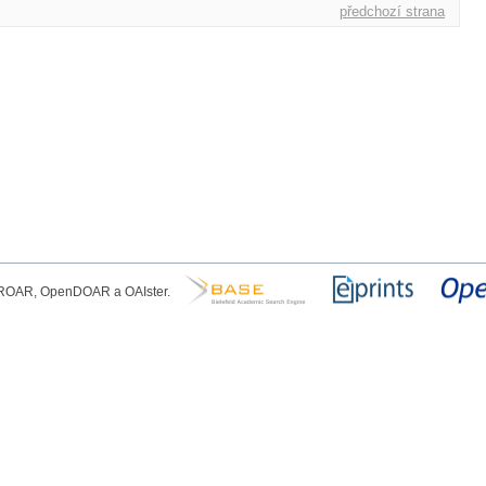
předchozí strana
, ROAR, OpenDOAR a OAIster.