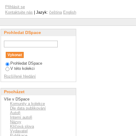
Přihlásit se
Kontaktujte nás
| Jazyk:
čeština
English
Prohledat DSpace
Prohledat DSpace
V této kolekci
Rozšířené hledání
Procházet
Vše v DSpace
Komunity a kolekce
Dle data publikování
Autoři
Interní autoři
Názvy
Klíčová slova
Vydavatel
Publikace