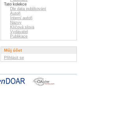
Tato kolekce
Dle data publikování
Autoři
Interní autoři
Názvy
Klíčová slova
Vydavatel
Publikace
Můj účet
Přihlásit se