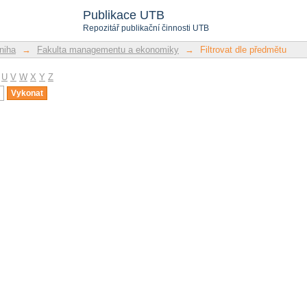
u
Publikace UTB
Repozitář publikační činnosti UTB
niha
→
Fakulta managementu a ekonomiky
→
Filtrovat dle předmětu
U
V
W
X
Y
Z