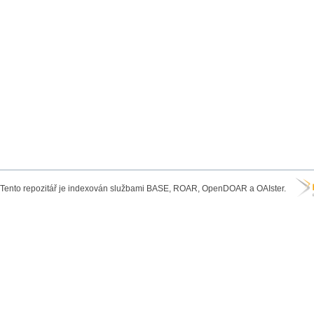
Tento repozitář je indexován službami BASE, ROAR, OpenDOAR a OAIster.