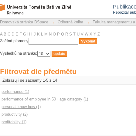
Filtrovat dle předmětu
Repozitář DSpace/Manakin
Publikac
Repozitář pub
Domovská stránka DSpace
→
Odborná kniha
→
Fakulta managementu a
A
B
C
D
E
F
G
H
I
J
K
L
M
N
O
P
Q
R
S
T
U
V
W
X
Y
Z
Začíná písmeny
Výsledků na stránku:
Filtrovat dle předmětu
Zobrazují se záznamy 1-5 z 14
performance (1)
performance of employee in 50+ age category (1)
personal know-how (1)
productivity (2)
profitability (1)