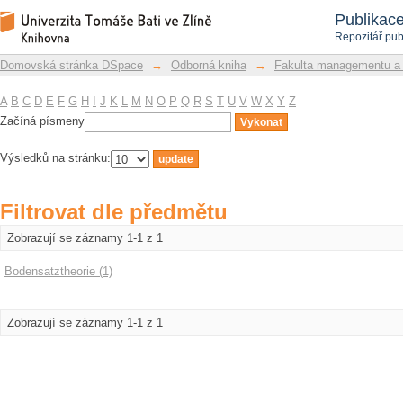
Filtrovat dle předmětu
Repozitář DSpace/Manakin
Publikac
Repozitář pub
Domovská stránka DSpace
→
Odborná kniha
→
Fakulta managementu a
A
B
C
D
E
F
G
H
I
J
K
L
M
N
O
P
Q
R
S
T
U
V
W
X
Y
Z
Začíná písmeny
Výsledků na stránku:
Filtrovat dle předmětu
Zobrazují se záznamy 1-1 z 1
Bodensatztheorie (1)
Zobrazují se záznamy 1-1 z 1