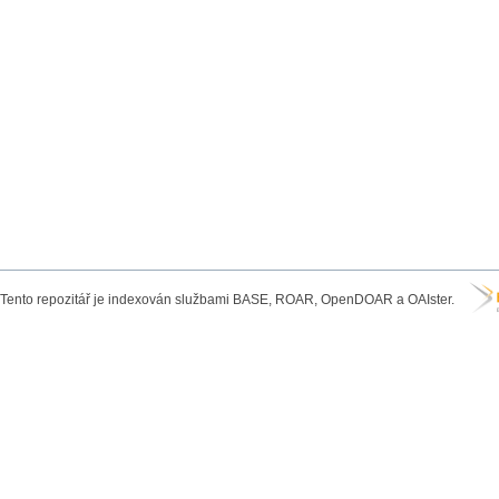
Tento repozitář je indexován službami BASE, ROAR, OpenDOAR a OAIster.