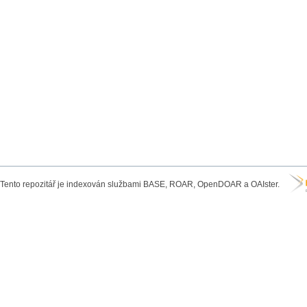
Tento repozitář je indexován službami BASE, ROAR, OpenDOAR a OAIster.