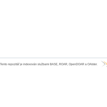
Tento repozitář je indexován službami BASE, ROAR, OpenDOAR a OAIster.