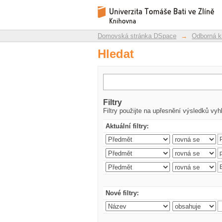
Hledat
Repozitář DSpace/Manakin
Domovská stránka DSpace
→
Odborná k
Hledat
Filtry
Filtry použijte na upřesnění výsledků vyh
Aktuální filtry:
Nové filtry: