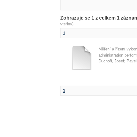
Zobrazuje se 1 z celkem 1 zázn
vteřiny)
1
Měření a řízení výko
administration perfo
Duchoň, Josef
;
Pavel
1