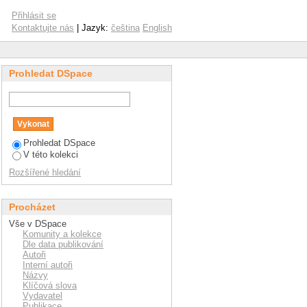
Přihlásit se
Kontaktujte nás
| Jazyk:
čeština
English
Prohledat DSpace
Prohledat DSpace
V této kolekci
Rozšířené hledání
Procházet
Vše v DSpace
Komunity a kolekce
Dle data publikování
Autoři
Interní autoři
Názvy
Klíčová slova
Vydavatel
Publikace