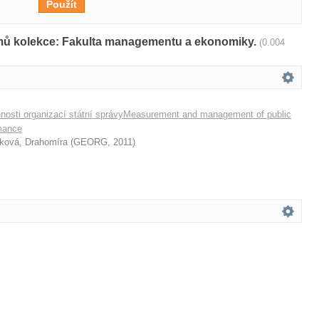
amů kolekce: Fakulta managementu a ekonomiky.
(0.004
nnosti organizací státní správyMeasurement and management of public
rmance
ková, Drahomíra
(
GEORG
,
2011
)