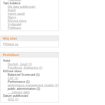
Tato kolekce
Dle data publikování
Autoři
Interní autoři
Názvy
Klíčová slova
Vydavatel
Publikace
Můj účet
Přihlásit se
Prohlížení
Autor
Duchoň, Josef (1)
Pavelková, Drahomíra (1)
Klíčové slovo
Balanced Scorecard (1)
CAF (1)
Performance (1)
performance management models (1)
public administration (1)
... zobrazit další
Datum publikování
2011 (1)