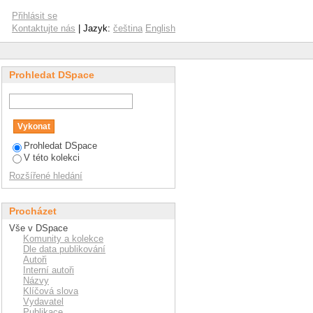
Přihlásit se
Kontaktujte nás
| Jazyk:
čeština
English
Prohledat DSpace
Prohledat DSpace
V této kolekci
Rozšířené hledání
Procházet
Vše v DSpace
Komunity a kolekce
Dle data publikování
Autoři
Interní autoři
Názvy
Klíčová slova
Vydavatel
Publikace