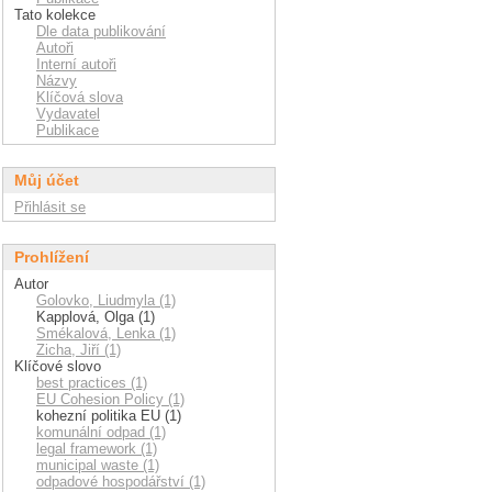
Tato kolekce
Dle data publikování
Autoři
Interní autoři
Názvy
Klíčová slova
Vydavatel
Publikace
Můj účet
Přihlásit se
Prohlížení
Autor
Golovko, Liudmyla (1)
Kapplová, Olga (1)
Smékalová, Lenka (1)
Zicha, Jiří (1)
Klíčové slovo
best practices (1)
EU Cohesion Policy (1)
kohezní politika EU (1)
komunální odpad (1)
legal framework (1)
municipal waste (1)
odpadové hospodářství (1)