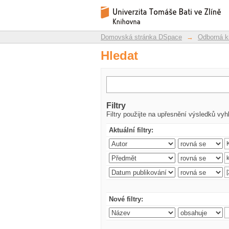
Hledat
Repozitář DSpace/Manakin
Domovská stránka DSpace
→
Odborná k
Hledat
Filtry
Filtry použijte na upřesnění výsledků vyh
Aktuální filtry:
Nové filtry: