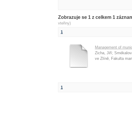
Zobrazuje se 1 z celkem 1 zázn
vteřiny)
1
Management of munici
Zicha, Jiří
;
Smékalov
ve Zlíně, Fakulta m
1