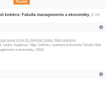
amů kolekce: Fakulta managementu a ekonomiky.
(0.285
pal waste in the EU Member States: Best practices
á, Lenka
;
Kapplová, Olga
;
Golovko, Liudmyla
(
Univerzita Tomáše Bati
anagementu a ekonomiky
,
2021
)