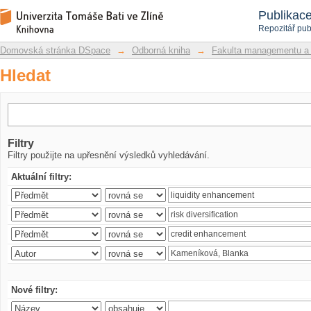
Hledat
Repozitář DSpace/Manakin
Publikac
Repozitář pub
Domovská stránka DSpace
→
Odborná kniha
→
Fakulta managementu a
Hledat
Filtry
Filtry použijte na upřesnění výsledků vyhledávání.
Aktuální filtry:
Nové filtry: