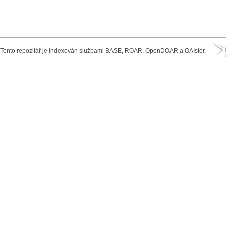
Tento repozitář je indexován službami BASE, ROAR, OpenDOAR a OAIster.