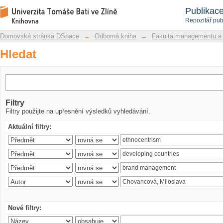
Hledat
Repozitář DSpace/Manakin
Publikac
Repozitář pub
Domovská stránka DSpace
→
Odborná kniha
→
Fakulta managementu a
Hledat
Filtry
Filtry použijte na upřesnění výsledků vyhledávání.
Aktuální filtry:
Nové filtry: