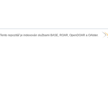
Tento repozitář je indexován službami BASE, ROAR, OpenDOAR a OAIster.