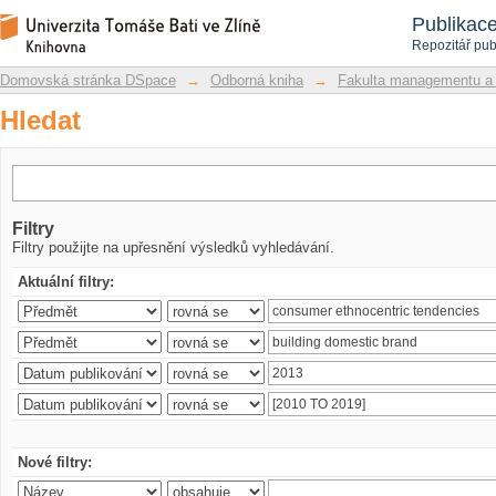
Hledat
Repozitář DSpace/Manakin
Publikac
Repozitář pub
Domovská stránka DSpace
→
Odborná kniha
→
Fakulta managementu a
Hledat
Filtry
Filtry použijte na upřesnění výsledků vyhledávání.
Aktuální filtry:
Nové filtry: