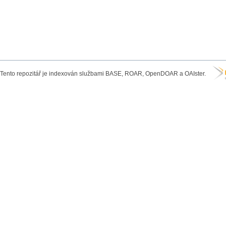
Tento repozitář je indexován službami BASE, ROAR, OpenDOAR a OAIster.