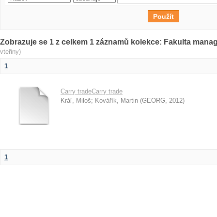
Zobrazuje se 1 z celkem 1 záznamů kolekce: Fakulta man
vteřiny)
1
Carry tradeCarry trade
Kráľ, Miloš
;
Kovářík, Martin
(
GEORG
,
2012
)
1