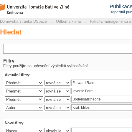
Hledat
Repozitář DSpace/Manakin
Publikac
Repozitář pub
Domovská stránka DSpace
→
Odborná kniha
→
Fakulta managementu a
Hledat
Filtry
Filtry použijte na upřesnění výsledků vyhledávání.
Aktuální filtry:
Nové filtry: