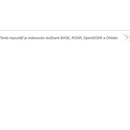
Tento repozitář je indexován službami BASE, ROAR, OpenDOAR a OAIster.