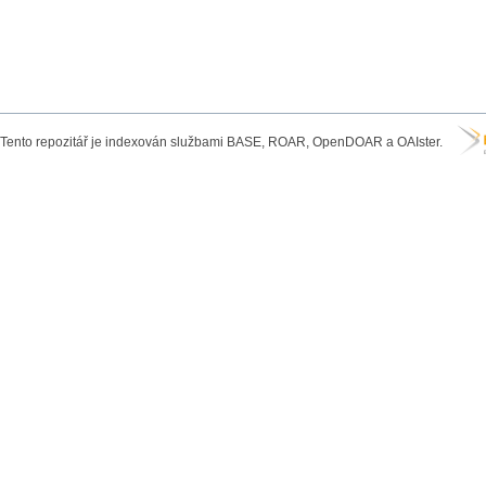
Tento repozitář je indexován službami BASE, ROAR, OpenDOAR a OAIster.