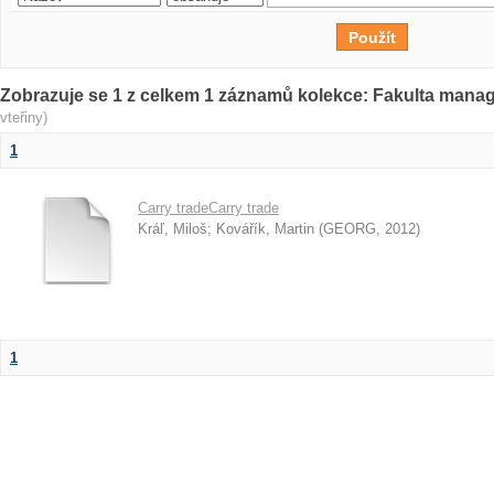
Zobrazuje se 1 z celkem 1 záznamů kolekce: Fakulta man
vteřiny)
1
Carry tradeCarry trade
Kráľ, Miloš
;
Kovářík, Martin
(
GEORG
,
2012
)
1