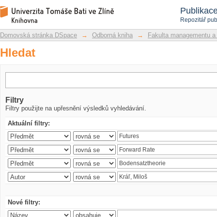
Hledat
Repozitář DSpace/Manakin
Publikac
Repozitář pub
Domovská stránka DSpace
→
Odborná kniha
→
Fakulta managementu a
Hledat
Filtry
Filtry použijte na upřesnění výsledků vyhledávání.
Aktuální filtry:
Nové filtry: