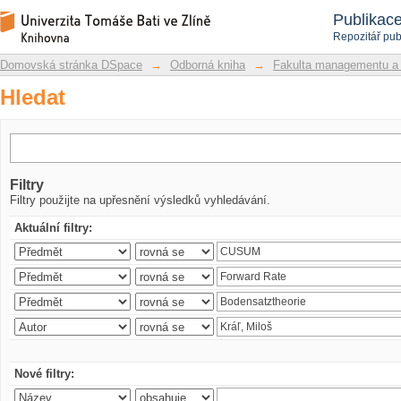
Hledat
Repozitář DSpace/Manakin
Publikac
Repozitář pub
Domovská stránka DSpace
→
Odborná kniha
→
Fakulta managementu a
Hledat
Filtry
Filtry použijte na upřesnění výsledků vyhledávání.
Aktuální filtry:
Nové filtry: