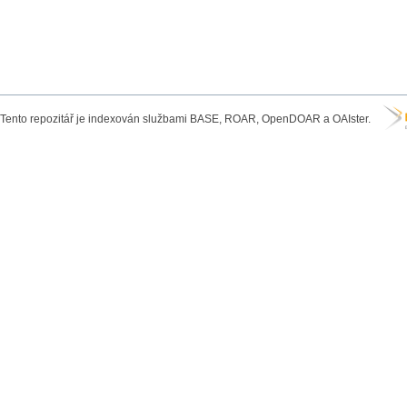
Tento repozitář je indexován službami BASE, ROAR, OpenDOAR a OAIster.