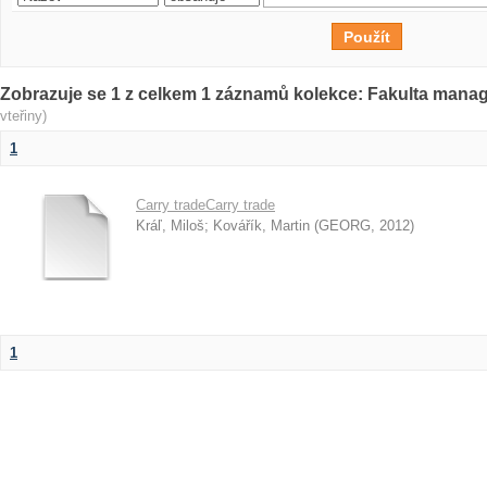
Zobrazuje se 1 z celkem 1 záznamů kolekce: Fakulta man
vteřiny)
1
Carry tradeCarry trade
Kráľ, Miloš
;
Kovářík, Martin
(
GEORG
,
2012
)
1