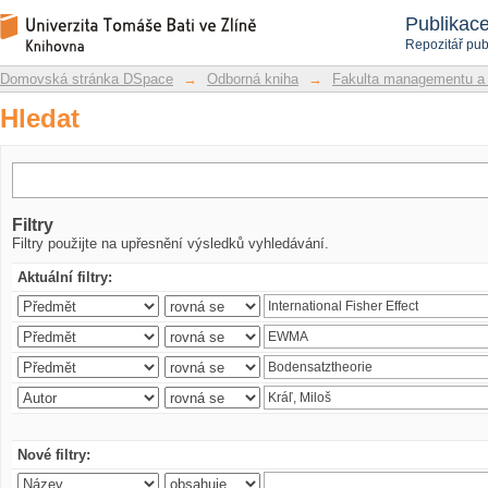
Hledat
Repozitář DSpace/Manakin
Publikac
Repozitář pub
Domovská stránka DSpace
→
Odborná kniha
→
Fakulta managementu a
Hledat
Filtry
Filtry použijte na upřesnění výsledků vyhledávání.
Aktuální filtry:
Nové filtry: