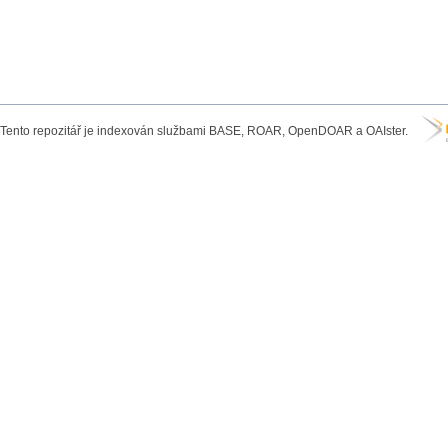
Tento repozitář je indexován službami BASE, ROAR, OpenDOAR a OAIster.