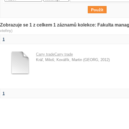
Zobrazuje se 1 z celkem 1 záznamů kolekce: Fakulta man
vteřiny)
1
Carry tradeCarry trade
Kráľ, Miloš
;
Kovářík, Martin
(
GEORG
,
2012
)
1