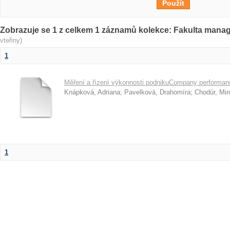
Zobrazuje se 1 z celkem 1 záznamů kolekce: Fakulta man
vteřiny)
1
Měření a řízení výkonnosti podnikuCompany perform
Knápková, Adriana
;
Pavelková, Drahomíra
;
Chodúr, Mir
1