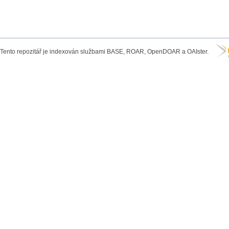
Tento repozitář je indexován službami BASE, ROAR, OpenDOAR a OAIster.