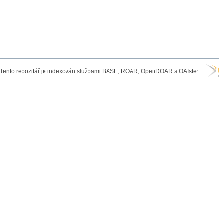
Tento repozitář je indexován službami BASE, ROAR, OpenDOAR a OAIster.