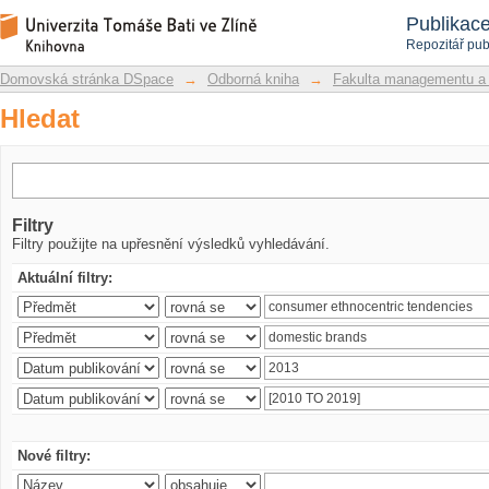
Hledat
Repozitář DSpace/Manakin
Publikac
Repozitář pub
Domovská stránka DSpace
→
Odborná kniha
→
Fakulta managementu a
Hledat
Filtry
Filtry použijte na upřesnění výsledků vyhledávání.
Aktuální filtry:
Nové filtry: