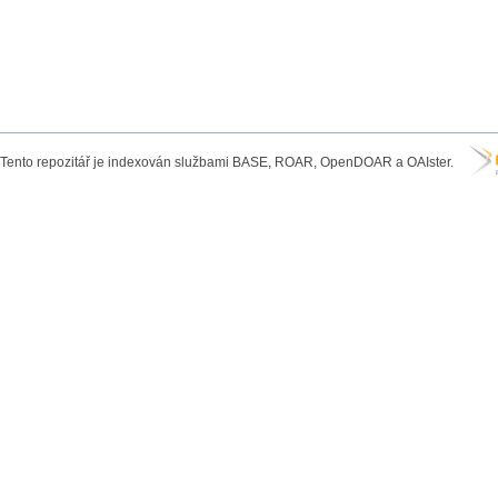
Tento repozitář je indexován službami BASE, ROAR, OpenDOAR a OAIster.