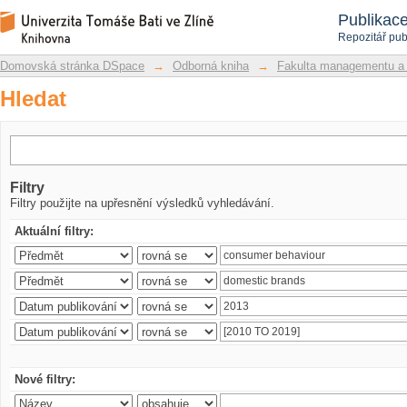
Hledat
Repozitář DSpace/Manakin
Publikac
Repozitář pub
Domovská stránka DSpace
→
Odborná kniha
→
Fakulta managementu a
Hledat
Filtry
Filtry použijte na upřesnění výsledků vyhledávání.
Aktuální filtry:
Nové filtry: