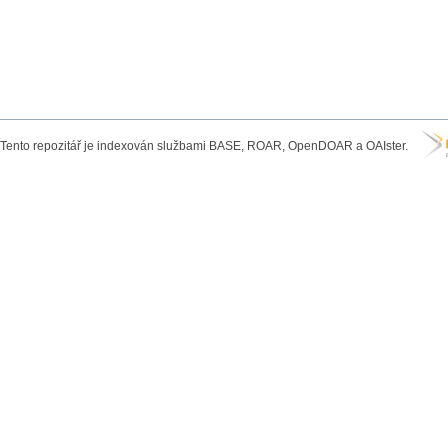
Tento repozitář je indexován službami BASE, ROAR, OpenDOAR a OAIster.