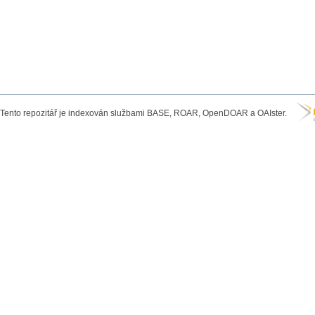
Tento repozitář je indexován službami BASE, ROAR, OpenDOAR a OAIster.