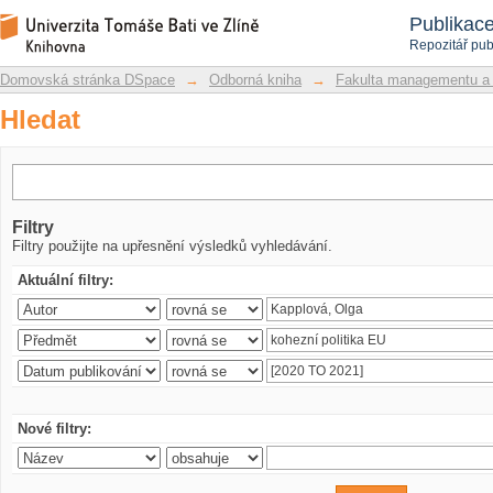
Hledat
Repozitář DSpace/Manakin
Publikac
Repozitář pub
Domovská stránka DSpace
→
Odborná kniha
→
Fakulta managementu a
Hledat
Filtry
Filtry použijte na upřesnění výsledků vyhledávání.
Aktuální filtry:
Nové filtry: