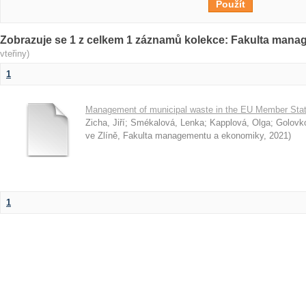
Zobrazuje se 1 z celkem 1 záznamů kolekce: Fakulta man
vteřiny)
1
Management of municipal waste in the EU Member Stat
Zicha, Jiří
;
Smékalová, Lenka
;
Kapplová, Olga
;
Golovk
ve Zlíně, Fakulta managementu a ekonomiky
,
2021
)
1