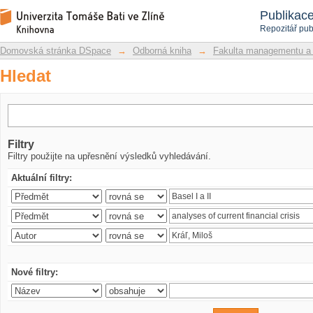
Hledat
Repozitář DSpace/Manakin
Publikac
Repozitář pub
Domovská stránka DSpace
→
Odborná kniha
→
Fakulta managementu a
Hledat
Filtry
Filtry použijte na upřesnění výsledků vyhledávání.
Aktuální filtry:
Nové filtry: