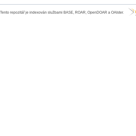
Tento repozitář je indexován službami BASE, ROAR, OpenDOAR a OAIster.