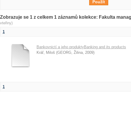
Zobrazuje se 1 z celkem 1 záznamů kolekce: Fakulta man
vteřiny)
1
Bankovnictí a jeho produktyBanking and its products
Kráľ, Miloš
(
GEORG, Žilina
,
2009
)
1