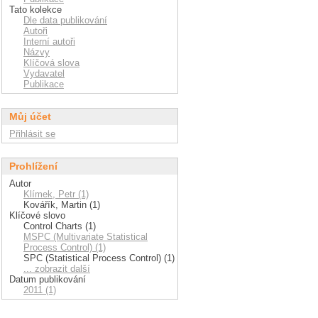
Tato kolekce
Dle data publikování
Autoři
Interní autoři
Názvy
Klíčová slova
Vydavatel
Publikace
Můj účet
Přihlásit se
Prohlížení
Autor
Klímek, Petr (1)
Kovářík, Martin (1)
Klíčové slovo
Control Charts (1)
MSPC (Multivariate Statistical
Process Control) (1)
SPC (Statistical Process Control) (1)
... zobrazit další
Datum publikování
2011 (1)