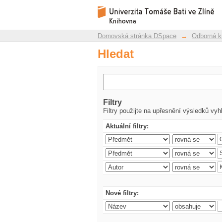
Hledat
Repozitář DSpace/Manakin
Domovská stránka DSpace
→
Odborná k
Hledat
Filtry
Filtry použijte na upřesnění výsledků vyh
Aktuální filtry:
Nové filtry: