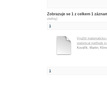
Zobrazuje se 1 z celkem 1 zázn
vteřiny)
1
Využití matematicko-
statistical methods in
Kovářík, Martin
;
Klím
1