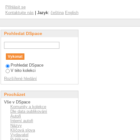
Přihlásit se
Kontaktujte nás
| Jazyk:
čeština
English
Prohledat DSpace
Prohledat DSpace
V této kolekci
Rozšířené hledání
Procházet
Vše v DSpace
Komunity a kolekce
Dle data publikování
Autoři
Interní autoři
Názvy
Klíčová slova
Vydavatel
Publikace