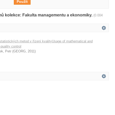
amů kolekce: Fakulta managementu a ekonomiky.
(0.004
statistických metod v řízení kvalityUsage of mathematical and
 quality control
ek, Petr
(
GEORG
,
2011
)