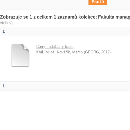
Zobrazuje se 1 z celkem 1 záznamů kolekce: Fakulta man
vteřiny)
1
Carry tradeCarry trade
Kráľ, Miloš
;
Kovářík, Martin
(
GEORG
,
2012
)
1