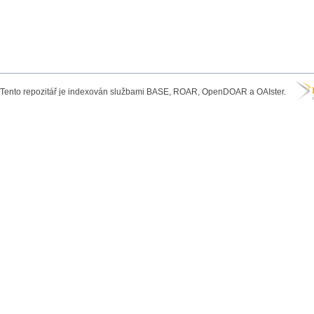
Tento repozitář je indexován službami BASE, ROAR, OpenDOAR a OAIster.