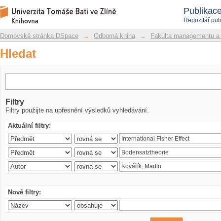
Hledat
Repozitář DSpace/Manakin
Publikac
Repozitář pub
Domovská stránka DSpace
→
Odborná kniha
→
Fakulta managementu a
Hledat
Filtry
Filtry použijte na upřesnění výsledků vyhledávání.
Aktuální filtry:
Nové filtry: