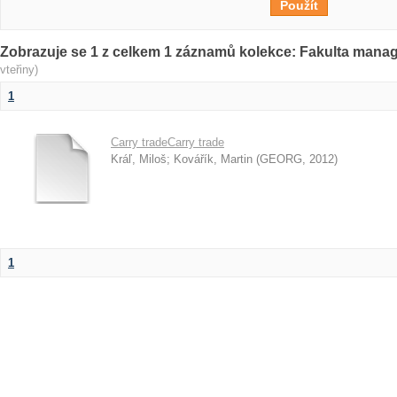
Zobrazuje se 1 z celkem 1 záznamů kolekce: Fakulta man
vteřiny)
1
Carry tradeCarry trade
Kráľ, Miloš
;
Kovářík, Martin
(
GEORG
,
2012
)
1