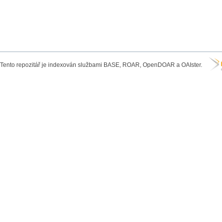
Tento repozitář je indexován službami BASE, ROAR, OpenDOAR a OAIster.