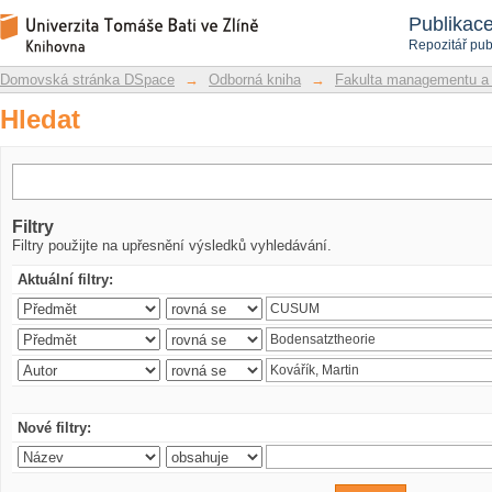
Hledat
Repozitář DSpace/Manakin
Publikac
Repozitář pub
Domovská stránka DSpace
→
Odborná kniha
→
Fakulta managementu a
Hledat
Filtry
Filtry použijte na upřesnění výsledků vyhledávání.
Aktuální filtry:
Nové filtry: