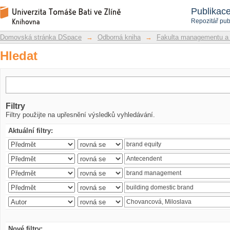
Hledat
Repozitář DSpace/Manakin
Publikac
Repozitář pub
Domovská stránka DSpace
→
Odborná kniha
→
Fakulta managementu a
Hledat
Filtry
Filtry použijte na upřesnění výsledků vyhledávání.
Aktuální filtry:
Nové filtry: