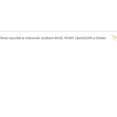
Tento repozitář je indexován službami BASE, ROAR, OpenDOAR a OAIster.