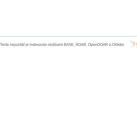
Tento repozitář je indexován službami BASE, ROAR, OpenDOAR a OAIster.