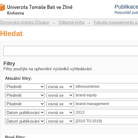
Hledat
Repozitář DSpace/Manakin
Publikac
Repozitář pub
Domovská stránka DSpace
→
Odborná kniha
→
Fakulta managementu a
Hledat
Filtry
Filtry použijte na upřesnění výsledků vyhledávání.
Aktuální filtry:
Nové filtry: