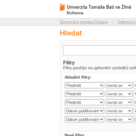
Hledat
Repozitář DSpace/Manakin
Domovská stránka DSpace
→
Odborná k
Hledat
Filtry
Filtry použijte na upřesnění výsledků vyh
Aktuální filtry:
Nové filtry: