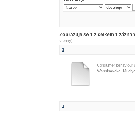
Zobrazuje se 1 z celkem 1 zázn
vteřiny)
1
Consumer behaviour a
Wanninayake, Mudiy
1