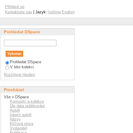
Přihlásit se
Kontaktujte nás
| Jazyk:
čeština
English
Prohledat DSpace
Prohledat DSpace
V této kolekci
Rozšířené hledání
Procházet
Vše v DSpace
Komunity a kolekce
Dle data publikování
Autoři
Interní autoři
Názvy
Klíčová slova
Vydavatel
Publikace