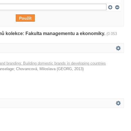
amů kolekce: Fakulta managementu a ekonomiky.
(0.053
nd branding: Building domestic brands in developing countries
anselage
;
Chovancová, Miloslava
(
GEORG
,
2013
)