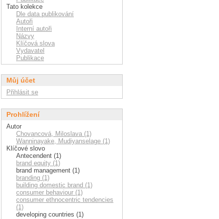
Tato kolekce
Dle data publikování
Autoři
Interní autoři
Názvy
Klíčová slova
Vydavatel
Publikace
Můj účet
Přihlásit se
Prohlížení
Autor
Chovancová, Miloslava (1)
Wanninayake, Mudiyanselage (1)
Klíčové slovo
Antecendent (1)
brand equity (1)
brand management (1)
branding (1)
building domestic brand (1)
consumer behaviour (1)
consumer ethnocentric tendencies
(1)
developing countries (1)