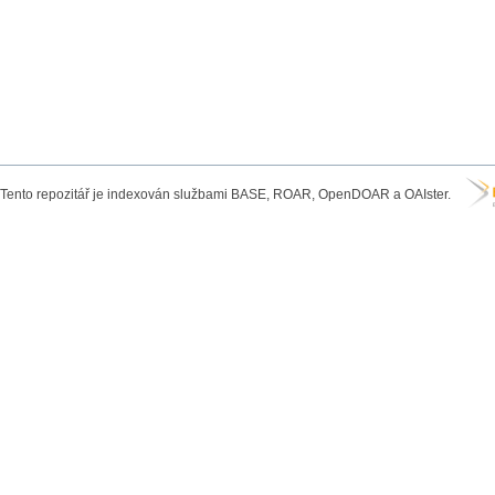
Tento repozitář je indexován službami BASE, ROAR, OpenDOAR a OAIster.