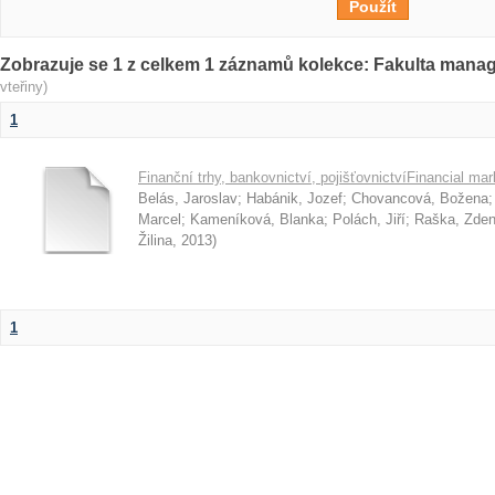
Zobrazuje se 1 z celkem 1 záznamů kolekce: Fakulta man
vteřiny)
1
Finanční trhy, bankovnictví, pojišťovnictvíFinancial ma
Belás, Jaroslav
;
Habánik, Jozef
;
Chovancová, Božena
Marcel
;
Kameníková, Blanka
;
Polách, Jiří
;
Raška, Zde
Žilina
,
2013
)
1