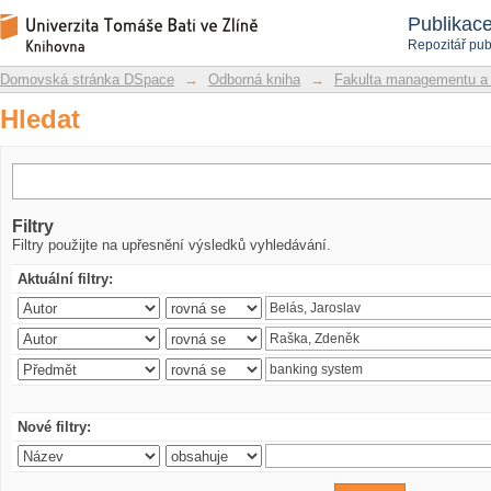
Hledat
Repozitář DSpace/Manakin
Publikac
Repozitář pub
Domovská stránka DSpace
→
Odborná kniha
→
Fakulta managementu a
Hledat
Filtry
Filtry použijte na upřesnění výsledků vyhledávání.
Aktuální filtry:
Nové filtry: