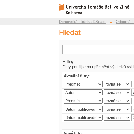
Hledat
Repozitář DSpace/Manakin
Domovská stránka DSpace
→
Odborná k
Hledat
Filtry
Filtry použijte na upřesnění výsledků vyh
Aktuální filtry:
Nové filtry: