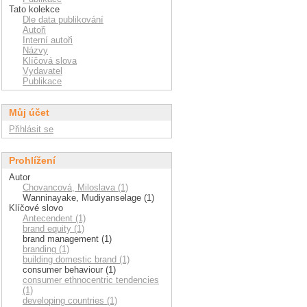
Tato kolekce
Dle data publikování
Autoři
Interní autoři
Názvy
Klíčová slova
Vydavatel
Publikace
Můj účet
Přihlásit se
Prohlížení
Autor
Chovancová, Miloslava (1)
Wanninayake, Mudiyanselage (1)
Klíčové slovo
Antecendent (1)
brand equity (1)
brand management (1)
branding (1)
building domestic brand (1)
consumer behaviour (1)
consumer ethnocentric tendencies
(1)
developing countries (1)