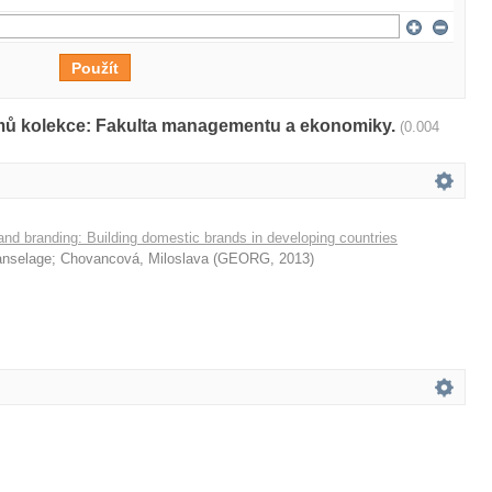
amů kolekce: Fakulta managementu a ekonomiky.
(0.004
nd branding: Building domestic brands in developing countries
anselage
;
Chovancová, Miloslava
(
GEORG
,
2013
)