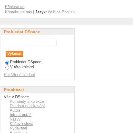
Přihlásit se
Kontaktujte nás
| Jazyk:
čeština
English
Prohledat DSpace
Prohledat DSpace
V této kolekci
Rozšířené hledání
Procházet
Vše v DSpace
Komunity a kolekce
Dle data publikování
Autoři
Interní autoři
Názvy
Klíčová slova
Vydavatel
Publikace