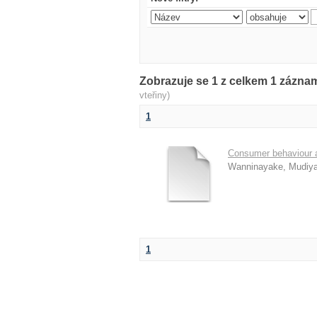
Zobrazuje se 1 z celkem 1 zázn
vteřiny)
1
Consumer behaviour a
Wanninayake, Mudiy
1